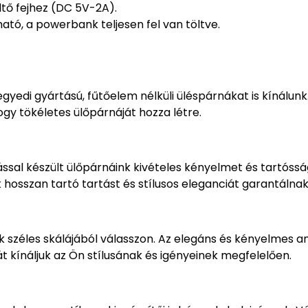
ltő fejhez (DC 5V-2A).
ható, a powerbank teljesen fel van töltve.
gyedi gyártású, fűtőelem nélküli üléspárnákat is kínálunk
ogy tökéletes ülőpárnáját hozza létre.
sal készült ülőpárnáink kivételes kényelmet és tartósság
hosszan tartó tartást és stílusos eleganciát garantálnak
k széles skálájából válasszon. Az elegáns és kényelmes a
t kínáljuk az Ön stílusának és igényeinek megfelelően.