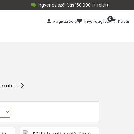
Ingyenes szállítás 150.000 Ft felett
0
Regisztráció
Kívánságlista
Kosár
nkább ...