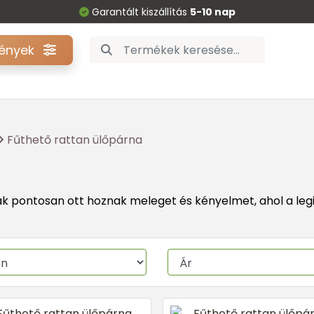
Garantált kiszállítás
5-10 nap
gények
Fűthető rattan ülőpárna
k pontosan ott hoznak meleget és kényelmet, ahol a legi