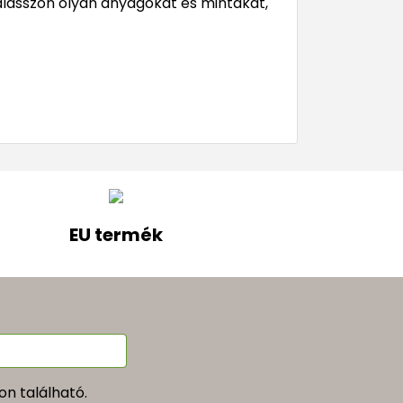
álasszon olyan anyagokat és mintákat,
EU termék
n található.