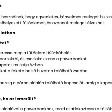
?
át használnak, hogy egyenletes, kényelmes meleget bizt
lhelyezett fűtőelemet, és azonnali meleget élvezhet.
olatban
tet?
 keresse meg a fűtőelem USB-kábelét.
-portokról, és csatlakoztassa a powerbankot.
llapotot mutatja %-ban.
kot a fekete belső huzaton található zsebbe.
ercig a párna oldalán található kapcsolót, amíg a kapcs
 ha az lemerült?
-C oldalával a powerbankhoz, majd csatlakoztassa a tölt