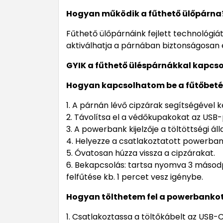
Hogyan működik a fűthető ülőpárna
Fűthető ülőpárnáink fejlett technológi
aktiválhatja a párnában biztonságosan e
GYIK a fűthető üléspárnákkal kapcs
Hogyan kapcsolhatom be a fűtőbeté
1. A párnán lévő cipzárak segítségével
2. Távolítsa el a védőkupakokat az USB
3. A powerbank kijelzője a töltöttségi á
4. Helyezze a csatlakoztatott powerban
5. Óvatosan húzza vissza a cipzárakat.
6. Bekapcsolás: tartsa nyomva 3 másodp
felfűtése kb. 1 percet vesz igénybe.
Hogyan tölthetem fel a powerbankot,
1. Csatlakoztassa a töltőkábelt az USB