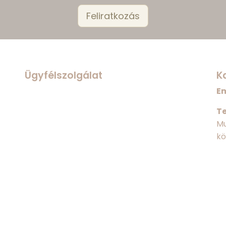
Ügyfélszolgálat
K
Em
Te
Mu
kö