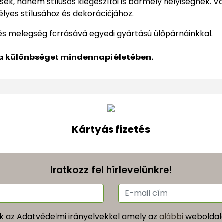
k, hanem stílusos kiegészítői is bármely helyiségnek. V
lyes stílusához és dekorációjához.
és melegség forrásává egyedi gyártású ülőpárnáinkkal.
 a különbséget mindennapi életében.
Kártyás fizetés
Iratkozz fel hírlevelünkre!
k az Adatvédelmi irányelvekkel amely az
alábbi
weboldalo