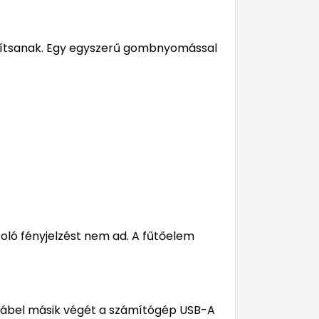
osítsanak. Egy egyszerű gombnyomással
oló fényjelzést nem ad. A fűtőelem
őkábel másik végét a számítógép USB-A