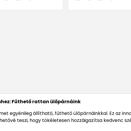
hez: Fűthető rattan ülőpárnáink
et egyénileg állítható, fűthető ülőpárnáinkkal. Ez az in
lehetővé teszi, hogy tökéletesen hozzáigazítsa kedvenc s