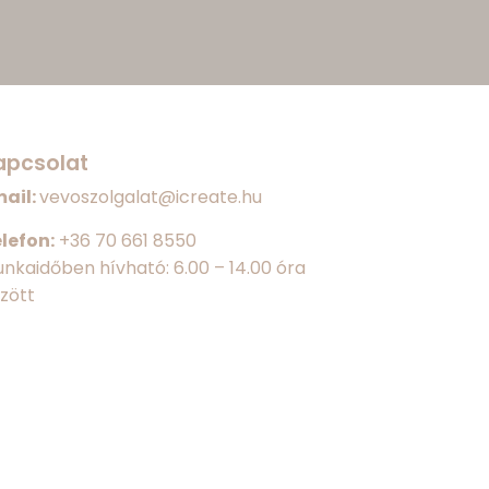
apcsolat
ail:
vevoszolgalat@icreate.hu
lefon:
+
36 70 661 8550
nkaidőben hívható: 6.00 – 14.00 óra
zött