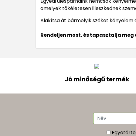
Egyedi üléspárnáink nemcsak kényelmese
amelyek tökéletesen illeszkednek szemé
Alakítsa át bármelyik széket kényelem 
Rendeljen most, és tapasztalja meg
Jó minőségű termék
Egyetérte