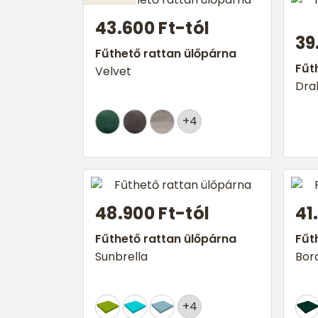
43.600 Ft-tól
39
Fűthető rattan ülőpárna
Fűt
Velvet
Dra
+4
48.900 Ft-tól
41
Fűthető rattan ülőpárna
Fűt
Sunbrella
Bor
+4