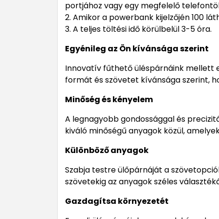
portjához vagy egy megfelelő telefontö
2. Amikor a powerbank kijelzőjén 100 lát
3. A teljes töltési idő körülbelül 3-5 óra.
Egyénileg az Ön kívánsága szerint
Innovatív fűthető üléspárnáink mellett e
formát és szövetet kívánsága szerint, h
Minőség és kényelem
A legnagyobb gondossággal és precizitás
kiváló minőségű anyagok közül, amelyek 
Különböző anyagok
Szabja testre ülőpárnáját a szövetopció
szövetekig az anyagok széles választéká
Gazdagítsa környezetét