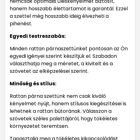
nemcsak optimális üléskényelmet biztosít,
hanem hosszabb élettartamot is garantál. Ezzel
a szettel még hosszabb ideig élvezheti a
pihenést.
Egyedi testreszabás:
Minden rattan párnaszettünket pontosan az Ön
egyedi igényei szerint készítjük el. Szabadon
választhatja meg a méretet, a kivitelt és a
szövetet az elképzelései szerint.
Minőség és stílus:
Rattan párna szettünk nem csak kiváló
kényelmet nyújt, hanem stílusos kiegészítései is
lehetnek a rattan bútorának. Válasszon a
szövetek széles palettájáról, hogy tökéletes
környezetet teremtsen.
Tapasztalja meg a tökéletes kikapcsolódást