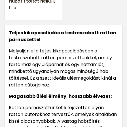
huzat (töltet nélkül)
Liso
Teljes kikapcsolódás a testreszabott rattan
párnaszettel
Mélyüljön el a teljes kikapcsolódásban a
testreszabott rattan párnaszettünkkel, amely
tartalmaz egy ülőpárnát és egy háttámlát,
mindkettő ugyanolyan magas minőségű hab
töltéssel. Ez a szett ideális ülésmegoldást kínál a
rattan bútorjaihoz.
Magasabb ülési élmény, hosszabb élvezet:
Rattan párnaszettünket kifejezetten olyan
rattan bútorokhoz terveztük, amelyek általában
kissé alacsonyabbak. A vastag habtöltés