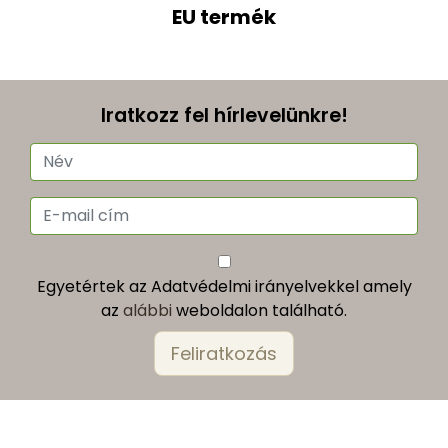
EU termék
Iratkozz fel hírlevelünkre!
Egyetértek az Adatvédelmi irányelvekkel amely
az
alábbi
weboldalon található.