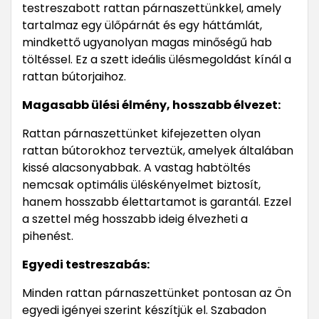
testreszabott rattan párnaszettünkkel, amely
tartalmaz egy ülőpárnát és egy háttámlát,
mindkettő ugyanolyan magas minőségű hab
töltéssel. Ez a szett ideális ülésmegoldást kínál a
rattan bútorjaihoz.
Magasabb ülési élmény, hosszabb élvezet:
Rattan párnaszettünket kifejezetten olyan
rattan bútorokhoz terveztük, amelyek általában
kissé alacsonyabbak. A vastag habtöltés
nemcsak optimális üléskényelmet biztosít,
hanem hosszabb élettartamot is garantál. Ezzel
a szettel még hosszabb ideig élvezheti a
pihenést.
Egyedi testreszabás:
Minden rattan párnaszettünket pontosan az Ön
egyedi igényei szerint készítjük el. Szabadon