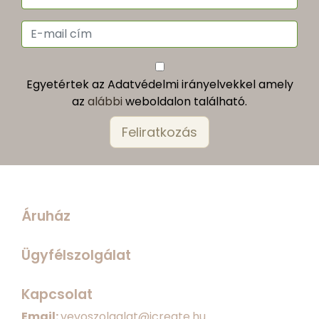
Egyetértek az Adatvédelmi irányelvekkel amely
az
alábbi
weboldalon található.
Áruház
Ügyfélszolgálat
Kapcsolat
Email:
vevoszolgalat@icreate.hu