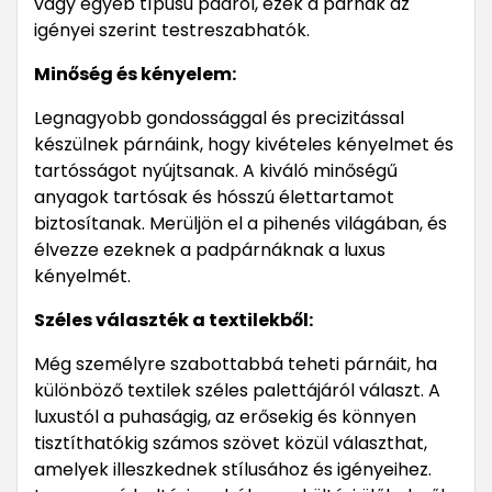
vagy egyéb típusú padról, ezek a párnák az
igényei szerint testreszabhatók.
Minőség és kényelem:
Legnagyobb gondossággal és precizitással
készülnek párnáink, hogy kivételes kényelmet és
tartósságot nyújtsanak. A kiváló minőségű
anyagok tartósak és hósszú élettartamot
biztosítanak. Merüljön el a pihenés világában, és
élvezze ezeknek a padpárnáknak a luxus
kényelmét.
Széles választék a textilekből:
Még személyre szabottabbá teheti párnáit, ha
különböző textilek széles palettájáról választ. A
luxustól a puhaságig, az erősekig és könnyen
tisztíthatókig számos szövet közül választhat,
amelyek illeszkednek stílusához és igényeihez.