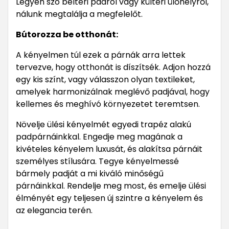
Legyen szó beltéri padról vagy kültéri ülőhelyről,
nálunk megtalálja a megfelelőt.
Bútorozza be otthonát:
A kényelmen túl ezek a párnák arra lettek
tervezve, hogy otthonát is díszítsék. Adjon hozzá
egy kis színt, vagy válasszon olyan textileket,
amelyek harmonizálnak meglévő padjával, hogy
kellemes és meghívó környezetet teremtsen.
Növelje ülési kényelmét egyedi trapéz alakú
padpárnáinkkal. Engedje meg magának a
kivételes kényelem luxusát, és alakítsa párnáit
személyes stílusára. Tegye kényelmessé
bármely padját a mi kiváló minőségű
párnáinkkal. Rendelje meg most, és emelje ülési
élményét egy teljesen új szintre a kényelem és
az elegancia terén.