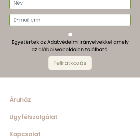
Egyetértek az Adatvédelmi irányelvekkel amely
az
alábbi
weboldalon található.
Áruház
Ügyfélszolgálat
Kapcsolat