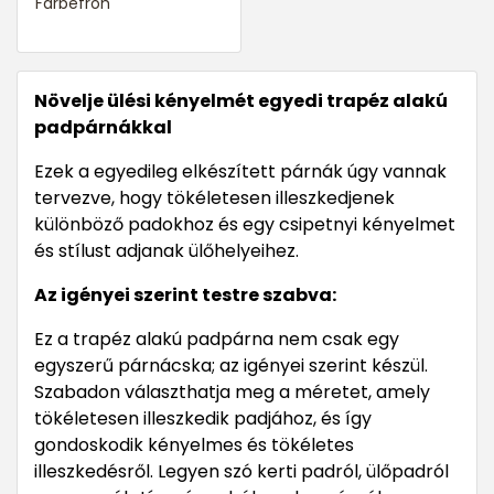
Farbefroh
Növelje ülési kényelmét egyedi trapéz alakú
padpárnákkal
Ezek a egyedileg elkészített párnák úgy vannak
tervezve, hogy tökéletesen illeszkedjenek
különböző padokhoz és egy csipetnyi kényelmet
és stílust adjanak ülőhelyeihez.
Az igényei szerint testre szabva:
Ez a trapéz alakú padpárna nem csak egy
egyszerű párnácska; az igényei szerint készül.
Szabadon választhatja meg a méretet, amely
tökéletesen illeszkedik padjához, és így
gondoskodik kényelmes és tökéletes
illeszkedésről. Legyen szó kerti padról, ülőpadról