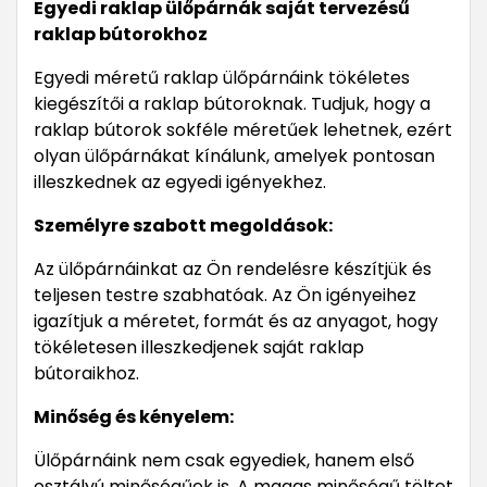
Egyedi raklap ülőpárnák saját tervezésű
raklap bútorokhoz
Egyedi méretű raklap ülőpárnáink tökéletes
kiegészítői a raklap bútoroknak. Tudjuk, hogy a
raklap bútorok sokféle méretűek lehetnek, ezért
olyan ülőpárnákat kínálunk, amelyek pontosan
illeszkednek az egyedi igényekhez.
Személyre szabott megoldások:
Az ülőpárnáinkat az Ön rendelésre készítjük és
teljesen testre szabhatóak. Az Ön igényeihez
igazítjuk a méretet, formát és az anyagot, hogy
tökéletesen illeszkedjenek saját raklap
bútoraikhoz.
Minőség és kényelem:
Ülőpárnáink nem csak egyediek, hanem első
osztályú minőségűek is. A magas minőségű töltet