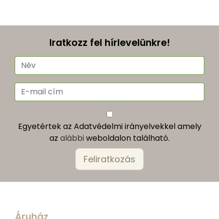
Iratkozz fel hírlevelünkre!
Egyetértek az Adatvédelmi irányelvekkel amely
az
alábbi
weboldalon található.
Áruház