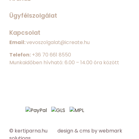
Ügyfélszolgálat
Kapcsolat
Email:
vevoszolgalat@icreate.hu
Telefon:
+
36 70 661 8550
Munkaidőben hívható: 6.00 – 14.00 óra között
© kertiparna.hu design & cms by
webmark
solutions