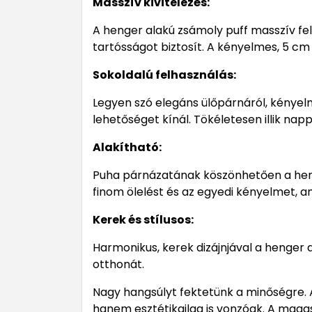
Masszív kivitelezés:
A henger alakú zsámoly puff masszív felé
tartósságot biztosít. A kényelmes, 5 cm
Sokoldalú felhasználás:
Legyen szó elegáns ülőpárnáról, kényelm
lehetőséget kínál. Tökéletesen illik na
Alakítható:
Puha párnázatának köszönhetően a henger
finom ölelést és az egyedi kényelmet, am
Kerek és stílusos:
Harmonikus, kerek dizájnjával a henger
otthonát.
Nagy hangsúlyt fektetünk a minőségre. 
hanem esztétikailag is vonzóak. A magas