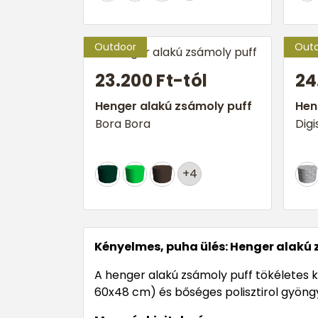
23.200 Ft-tól
24
Henger alakú zsámoly puff
Hen
Bora Bora
Digi
+4
Kényelmes, puha ülés: Henger alakú 
A henger alakú zsámoly puff tökéletes
60x48 cm) és bőséges polisztirol gyöngy