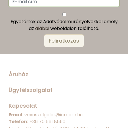
Egyetértek az Adatvédelmi irányelvekkel amely
az
alábbi
weboldalon található.
Áruház
Ügyfélszolgálat
Kapcsolat
Email:
vevoszolgalat@icreate.hu
Telefon:
+
36 70 661 8550