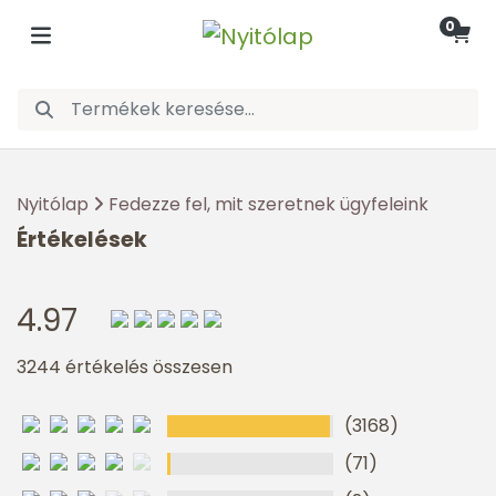
0
Nyitólap
Fedezze fel, mit szeretnek ügyfeleink
Értékelések
4.97
3244 értékelés összesen
(3168)
(71)