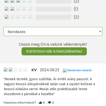
(2)
(1)
(2)
Ossza meg Ön is velünk véleményét!
Kattintson ide a beküldésehez
KV
2024.09.23
Ellenőrzött vásárló
"Remek termék, gyors szállítás. Ár-érték arány passzol. A
nagyon hosszú üléspárnáknál talán csak a cipzárt kellene a
hosszú oldalára varrni. Mosás után praktikusabb lenne
visszatenni a párnákat a huzatba."
Hasznos információ?
6
0