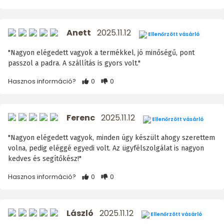
Anett
2025.11.12
Ellenőrzött vásárló
"Nagyon elégedett vagyok a termékkel, jó minőségű, pont
passzol a padra. A szállítás is gyors volt."
Hasznos információ?
0
0
Ferenc
2025.11.12
Ellenőrzött vásárló
"Nagyon elégedett vagyok, minden úgy készült ahogy szerettem
volna, pedig eléggé egyedi volt. Az ügyfélszolgálat is nagyon
kedves és segítőkész!"
Hasznos információ?
0
0
László
2025.11.12
Ellenőrzött vásárló