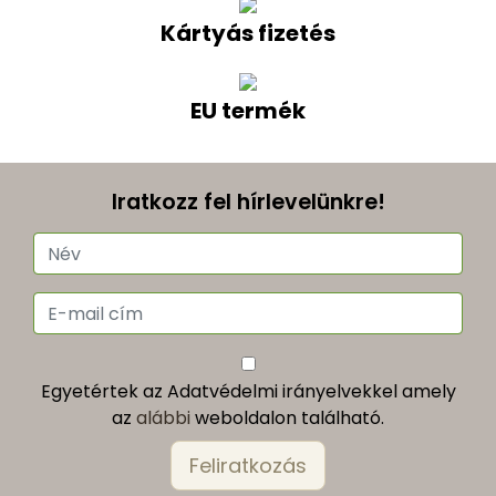
Kártyás fizetés
EU termék
Iratkozz fel hírlevelünkre!
Egyetértek az Adatvédelmi irányelvekkel amely
az
alábbi
weboldalon található.