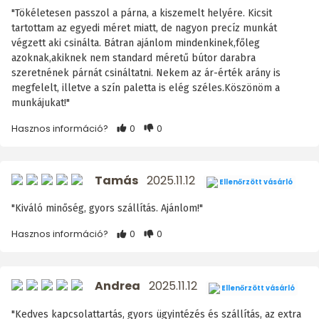
"Tökéletesen passzol a párna, a kiszemelt helyére. Kicsit
tartottam az egyedi méret miatt, de nagyon precíz munkát
végzett aki csinálta. Bátran ajánlom mindenkinek,főleg
azoknak,akiknek nem standard méretű bútor darabra
szeretnének párnát csináltatni. Nekem az ár-érték arány is
megfelelt, illetve a szín paletta is elég széles.Köszönöm a
munkájukat!"
Hasznos információ?
0
0
Tamás
2025.11.12
Ellenőrzött vásárló
"Kiváló minőség, gyors szállítás. Ajánlom!"
Hasznos információ?
0
0
Andrea
2025.11.12
Ellenőrzött vásárló
"Kedves kapcsolattartás, gyors ügyintézés és szállítás, az extra