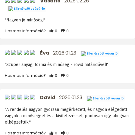
Vásárló
2026.02.26
Ellenőrzött vásárló
"Nagyon jó minőség!"
Hasznos információ?
0
0
Éva
2026.01.23
Ellenőrzött vásárló
"Szuper anyag, forma és minőség - rövid határidővel!"
Hasznos információ?
0
0
David
2026.01.23
Ellenőrzött vásárló
"A rendelés nagyon gyorsan megérkezett, és nagyon elégedett
vagyok a minőséggel és a kivitelezéssel, pontosan úgy, ahogyan
elképzeltük."
Hasznos információ?
0
0