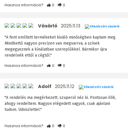
Hasznos információ?
0
0
Vásárló
2025.11.13
Ellenőrzött vásárló
"A fent említett termékeket kiváló minőségben kaptam meg.
Mindkettő nagyon precízen van megvarrva, a színek
megegyeznek a kínálatban szereplőkkel. Bármikor újra
rendelnék ettől a cégtől."
Hasznos információ?
0
0
Adolf
2025.11.12
Ellenőrzött vásárló
"A rendelés ma megérkezett, szuperül néz ki. Pontosan illik,
ahogy rendeltem. Nagyon elégedett vagyok, csak ajánlani
tudom. Üdvözlettel."
Hasznos információ?
0
0