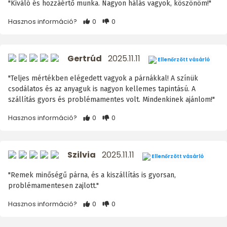
"Kiváló és hozzáértő munka. Nagyon hálás vagyok, köszönöm!"
Hasznos információ?
0
0
Gertrúd
2025.11.11
Ellenőrzött vásárló
"Teljes mértékben elégedett vagyok a párnákkal! A színük
csodálatos és az anyaguk is nagyon kellemes tapintású. A
szállítás gyors és problémamentes volt. Mindenkinek ajánlom!"
Hasznos információ?
0
0
Szilvia
2025.11.11
Ellenőrzött vásárló
"Remek minőségű párna, és a kiszállítás is gyorsan,
problémamentesen zajlott."
Hasznos információ?
0
0