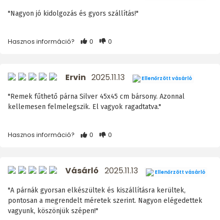
"Nagyon jó kidolgozás és gyors szállítás!"
Hasznos információ?
0
0
Ervin
2025.11.13
Ellenőrzött vásárló
"Remek fűthető párna Silver 45x45 cm bársony. Azonnal
kellemesen felmelegszik. El vagyok ragadtatva."
Hasznos információ?
0
0
Vásárló
2025.11.13
Ellenőrzött vásárló
"A párnák gyorsan elkészültek és kiszállításra kerültek,
pontosan a megrendelt méretek szerint. Nagyon elégedettek
vagyunk, köszönjük szépen!"