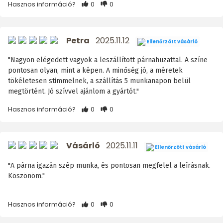
Hasznos információ?
0
0
Petra
2025.11.12
Ellenőrzött vásárló
"Nagyon elégedett vagyok a leszállított párnahuzattal. A színe
pontosan olyan, mint a képen. A minőség jó, a méretek
tökéletesen stimmelnek, a szállítás 5 munkanapon belül
megtörtént. Jó szívvel ajánlom a gyártót."
Hasznos információ?
0
0
Vásárló
2025.11.11
Ellenőrzött vásárló
"A párna igazán szép munka, és pontosan megfelel a leírásnak.
Köszönöm."
Hasznos információ?
0
0