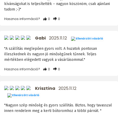
kívánságokat is teljesítették – nagyon köszönöm, csak ajánlani
tudom ;-)"
Hasznos információ?
0
0
Gabi
2025.11.12
Ellenőrzött vásárló
"A szállítás meglepően gyors volt. A huzatok pontosan
illeszkednek és nagyon jó minőségűnek tűnnek. Teljes
mértékben elégedett vagyok a vásárlásommal."
Hasznos információ?
0
0
Krisztina
2025.11.12
Ellenőrzött vásárló
"Nagyon szép minőség és gyors szállitás. Biztos, hogy tavasszal
innen rendelem meg a kerti bútoromhoz a többi párnát. "