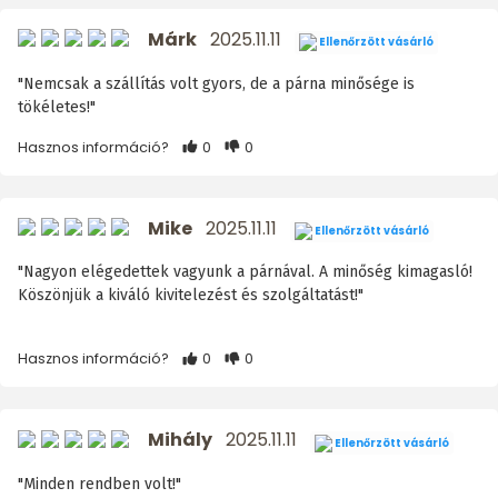
Márk
2025.11.11
Ellenőrzött vásárló
"Nemcsak a szállítás volt gyors, de a párna minősége is
tökéletes!"
Hasznos információ?
0
0
Mike
2025.11.11
Ellenőrzött vásárló
"Nagyon elégedettek vagyunk a párnával. A minőség kimagasló!
Köszönjük a kiváló kivitelezést és szolgáltatást!"
Hasznos információ?
0
0
Mihály
2025.11.11
Ellenőrzött vásárló
"Minden rendben volt!"