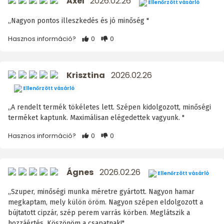
Axel
2026.02.26
Ellenőrzött vásárló
„Nagyon pontos illeszkedés és jó minőség "
Hasznos információ?
0
0
Krisztina
2026.02.26
Ellenőrzött vásárló
„A rendelt termék tökéletes lett. Szépen kidolgozott, minőségi
terméket kaptunk. Maximálisan elégedettek vagyunk. "
Hasznos információ?
0
0
Ágnes
2026.02.26
Ellenőrzött vásárló
„Szuper, minőségi munka méretre gyártott. Nagyon hamar
megkaptam, mely külön öröm. Nagyon szépen eldolgozott a
bújtatott cipzár, szép perem varrás körben. Meglátszik a
hozzáértés. Köszönöm a csapatnak!"