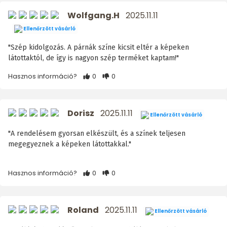
Wolfgang.H
2025.11.11
Ellenőrzött vásárló
"Szép kidolgozás. A párnák színe kicsit eltér a képeken
látottaktól, de így is nagyon szép terméket kaptam!"
Hasznos információ?
0
0
Dorisz
2025.11.11
Ellenőrzött vásárló
"A rendelésem gyorsan elkészült, és a színek teljesen
megegyeznek a képeken látottakkal."
Hasznos információ?
0
0
Roland
2025.11.11
Ellenőrzött vásárló