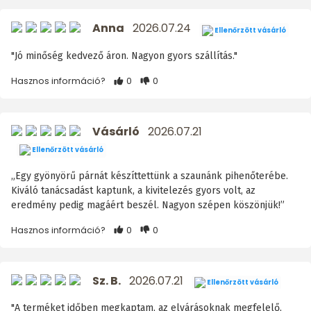
Anna
2026.07.24
Ellenőrzött vásárló
"Jó minőség kedvező áron. Nagyon gyors szállítás."
Hasznos információ?
0
0
Vásárló
2026.07.21
Ellenőrzött vásárló
„Egy gyönyörű párnát készíttettünk a szaunánk pihenőterébe.
Kiváló tanácsadást kaptunk, a kivitelezés gyors volt, az
eredmény pedig magáért beszél. Nagyon szépen köszönjük!”
Hasznos információ?
0
0
Sz. B.
2026.07.21
Ellenőrzött vásárló
"A terméket időben megkaptam, az elvárásoknak megfelelő,