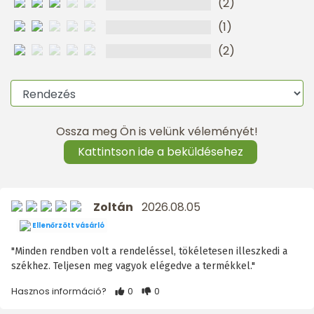
(2)
(1)
(2)
Ossza meg Ön is velünk véleményét!
Kattintson ide a beküldésehez
Zoltán
2026.08.05
Ellenőrzött vásárló
"Minden rendben volt a rendeléssel, tökéletesen illeszkedi a
székhez. Teljesen meg vagyok elégedve a termékkel."
Hasznos információ?
0
0