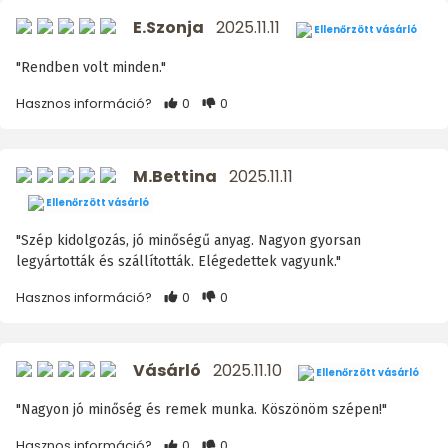
E.Szonja
2025.11.11
Ellenőrzött vásárló
"Rendben volt minden."
Hasznos információ?
0
0
M.Bettina
2025.11.11
Ellenőrzött vásárló
"Szép kidolgozás, jó minőségű anyag. Nagyon gyorsan
legyártották és szállították. Elégedettek vagyunk."
Hasznos információ?
0
0
Vásárló
2025.11.10
Ellenőrzött vásárló
"Nagyon jó minőség és remek munka. Köszönöm szépen!"
Hasznos információ?
0
0