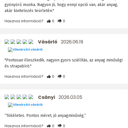
gyönyörű munka. Nagyon jó, hogy ennyi opció van, akár anyag,
akár kivitelezés teürletén."
Hasznos információ?
0
0
Vásárló
2026.06.19
Ellenőrzött vásárló
"Pontosan illeszkedik, nagyon gyors szállítás, az anyag minőségi
és strapabíró."
Hasznos információ?
0
0
Csányi
2026.03.05
Ellenőrzött vásárló
“Tökéletes. Pontos méret, jó anyagminőség.”
Hasznos információ?
0
0