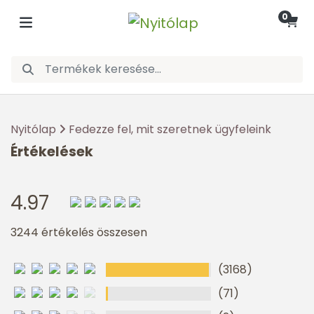
0
Nyitólap
Fedezze fel, mit szeretnek ügyfeleink
Értékelések
4.97
3244 értékelés összesen
(3168)
(71)