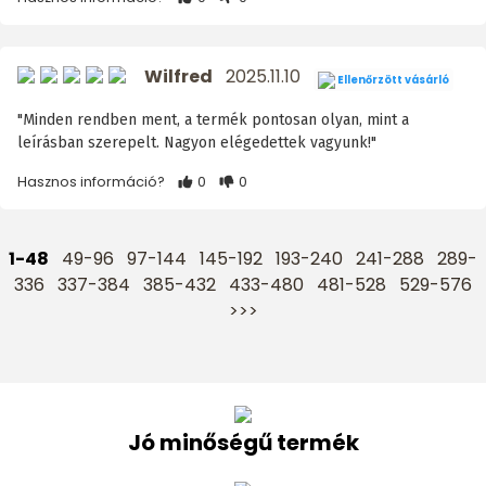
Wilfred
2025.11.10
Ellenőrzött vásárló
"Minden rendben ment, a termék pontosan olyan, mint a
leírásban szerepelt. Nagyon elégedettek vagyunk!"
Hasznos információ?
0
0
1-48
49-96
97-144
145-192
193-240
241-288
289-
336
337-384
385-432
433-480
481-528
529-576
>>>
Jó minőségű termék