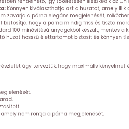
tben rendelhető, így tökéletesen illeszkedik az Ön 
ka:
Könnyen kiválaszthatja azt a huzatot, amely illik 
em zavarja a párna elegáns megjelenését, miközben 
 biztosítja, hogy a párna mindig friss és tiszta mar
ard 100 minősítésű anyagokból készült, mentes a k
ó huzat hosszú élettartamot biztosít és könnyen tis
szletét úgy terveztük, hogy maximális kényelmet és
egjelenését.
arad.
tosított.
s, amely nem rontja a párna megjelenését.