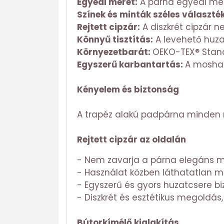
Egyedi méret:
A párna egyedi mére
Színek és minták széles választé
Rejtett cipzár:
A diszkrét cipzár n
Könnyű tisztítás:
A levehető huzat
Környezetbarát:
OEKO-TEX® Stand
Egyszerű karbantartás:
A moshat
Kényelem és biztonság
A trapéz alakú padpárna minden ré
Rejtett cipzár az oldalán
- Nem zavarja a párna elegáns m
- Használat közben láthatatlan m
- Egyszerű és gyors huzatcsere biz
- Diszkrét és esztétikus megoldá
Bútorkímélő kialakítás