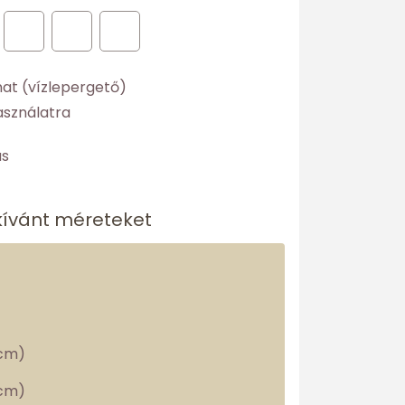
nat (vízlepergető)
asználatra
ás
kívánt méreteket
cm)
cm)