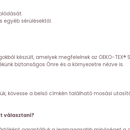
olódását.
és egyéb sérülésektől.
okból készült, amelyek megfelelnek az OEKO-TEX® 
ékünk biztonságos Önre és a környezetre nézve is.
jük, kövesse a belső címkén található mosási utasí
t választani?
rtóként garantáljuk a legmagasabb minőséget a 