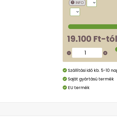
INFO
19.100 Ft-tó
Szállítási idő kb. 5-10 na
Saját gyártású termék
EU termék