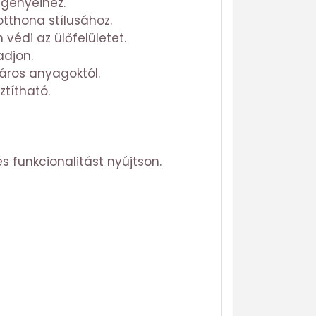
igényeihez.
otthona stílusához.
védi az ülőfelületet.
adjon.
áros anyagoktól.
ztítható.
 funkcionalitást nyújtson.