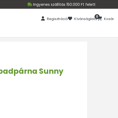
Ingyenes szállítás 150.000 Ft felett
0
Regisztráció
Kívánságlista
Kosár
 padpárna Sunny