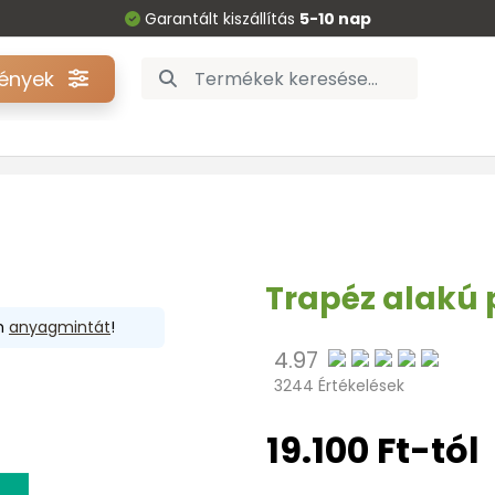
Garantált kiszállítás
5-10 nap
gények
Trapéz alakú
en
anyagmintát
!
4.97
3244 Értékelések
19.100 Ft-tól