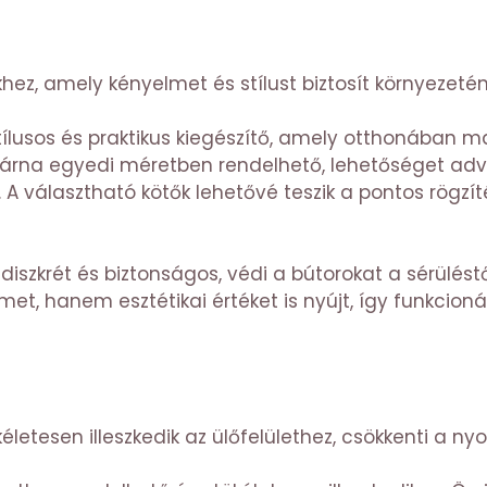
hez, amely kényelmet és stílust biztosít környezetén
ílusos és praktikus kiegészítő, amely otthonában ma
 párna egyedi méretben rendelhető, lehetőséget ad
t. A választható kötők lehetővé teszik a pontos rög
 diszkrét és biztonságos, védi a bútorokat a sérülést
et, hanem esztétikai értéket is nyújt, így funkcioná
életesen illeszkedik az ülőfelülethez, csökkenti a ny