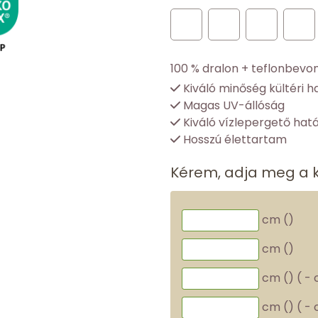
100 % dralon + teflonbevo
Kiváló minőség kültéri h
Magas UV-állóság
Kiváló vízlepergető hat
Hosszú élettartam
Kérem, adja meg a 
cm (
)
cm (
)
cm (
)
(
-
cm (
)
(
-