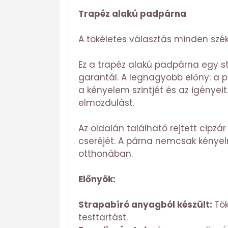
Trapéz alakú padpárna
A tökéletes választás minden szék
Ez a trapéz alakú padpárna egy st
garantál. A legnagyobb előny: a
a kényelem szintjét és az igényei
elmozdulást.
Az oldalán található rejtett cipzár
cseréjét. A párna nemcsak kényelm
otthonában.
Előnyök:
Strapabíró anyagból készült:
Tök
testtartást.