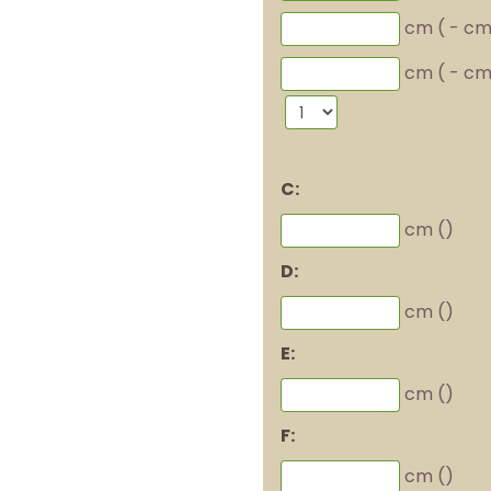
cm (
-
cm
cm (
-
cm
C:
cm (
)
D:
cm (
)
E:
cm (
)
F:
cm (
)