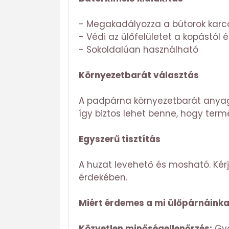
- Megakadályozza a bútorok karc
- Védi az ülőfelületet a kopástól 
- Sokoldalúan használható
Környezetbarát választás
A padpárna környezetbarát anyag
így biztos lehet benne, hogy term
Egyszerű tisztítás
A huzat levehető és mosható. Kér
érdekében.
Miért érdemes a mi ülőpárnáinka
Közvetlen minőségellenőrzés:
Gyá