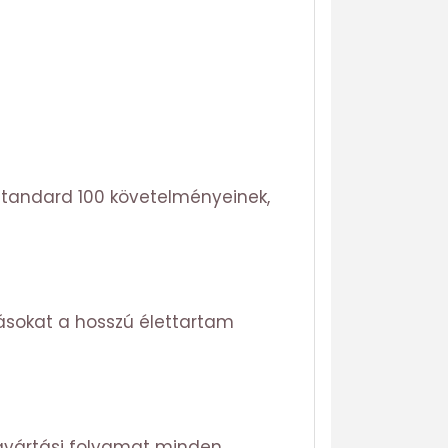
Standard 100 követelményeinek,
tásokat a hosszú élettartam
gyártási folyamat minden