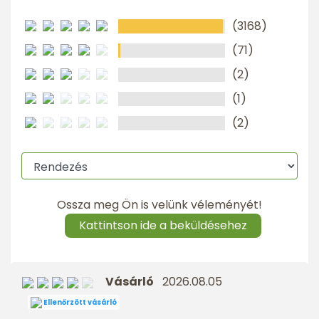
(3168)
(71)
(2)
(1)
(2)
Ossza meg Ön is velünk véleményét!
Kattintson ide a beküldésehez
Vásárló
2026.08.05
Ellenőrzött vásárló