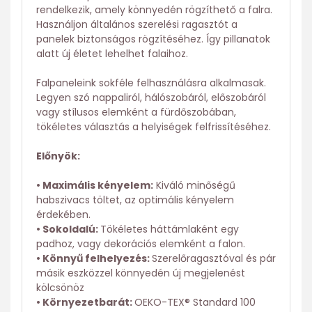
rendelkezik, amely könnyedén rögzíthető a falra.
Használjon általános szerelési ragasztót a
panelek biztonságos rögzítéséhez. Így pillanatok
alatt új életet lehelhet falaihoz.
Falpaneleink sokféle felhasználásra alkalmasak.
Legyen szó nappaliról, hálószobáról, előszobáról
vagy stílusos elemként a fürdőszobában,
tökéletes választás a helyiségek felfrissítéséhez.
Előnyök:
• Maximális kényelem:
Kiváló minőségű
habszivacs töltet, az optimális kényelem
érdekében.
• Sokoldalú:
Tökéletes háttámlaként egy
padhoz, vagy dekorációs elemként a falon.
• Könnyű felhelyezés:
Szerelőragasztóval és pár
másik eszközzel könnyedén új megjelenést
kölcsönöz
• Környezetbarát:
OEKO-TEX® Standard 100