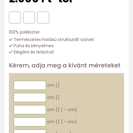
100% poliészter
Természetes hatású strukturált szövet
Puha és kényelmes
Elegáns és letisztult
Kérem, adja meg a kívánt méreteket
cm (
)
cm (
)
cm (
)
(
-
cm)
cm (
)
(
-
cm)