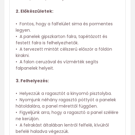
2. Előkészületek:
• Fontos, hogy a falfelület sima és pormentes
legyen.
• A panelek gipszkarton falra, tapétázott és
festett falra is felhelyezhetők.
• A tervezett mintát célszerű először a földön
kirakni.
• A falon ceruzával és vízmérték segíts
falpanelek helyeit.
3. Felhelyezés:
• Helyezzük a ragasztót a kinyomó pisztolyba.
• Nyomjunk néhány ragasztó pöttyöt a panelek
hátoldalára, a panel mérettől függően.
• Figyeljünk arra, hogy a ragasztó a panel szélére
ne kerüljön.
• A felrakást általában lentről felfelé, kívülről
befelé haladva végezzük.