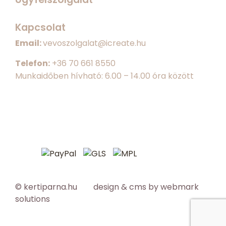
Kapcsolat
Email:
vevoszolgalat@icreate.hu
Telefon:
+
36 70 661 8550
Munkaidőben hívható: 6.00 – 14.00 óra között
© kertiparna.hu design & cms by
webmark
solutions