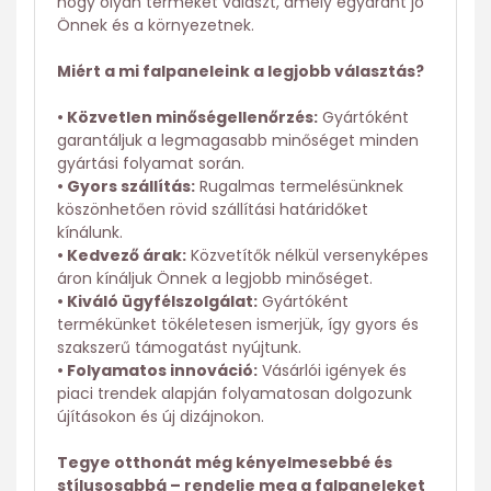
hogy olyan terméket választ, amely egyaránt jó
Önnek és a környezetnek.
Miért a mi falpaneleink a legjobb választás?
• Közvetlen minőségellenőrzés:
Gyártóként
garantáljuk a legmagasabb minőséget minden
gyártási folyamat során.
• Gyors szállítás:
Rugalmas termelésünknek
köszönhetően rövid szállítási határidőket
kínálunk.
• Kedvező árak:
Közvetítők nélkül versenyképes
áron kínáljuk Önnek a legjobb minőséget.
• Kiváló ügyfélszolgálat:
Gyártóként
termékünket tökéletesen ismerjük, így gyors és
szakszerű támogatást nyújtunk.
• Folyamatos innováció:
Vásárlói igények és
piaci trendek alapján folyamatosan dolgozunk
újításokon és új dizájnokon.
Tegye otthonát még kényelmesebbé és
stílusosabbá – rendelje meg a falpaneleket