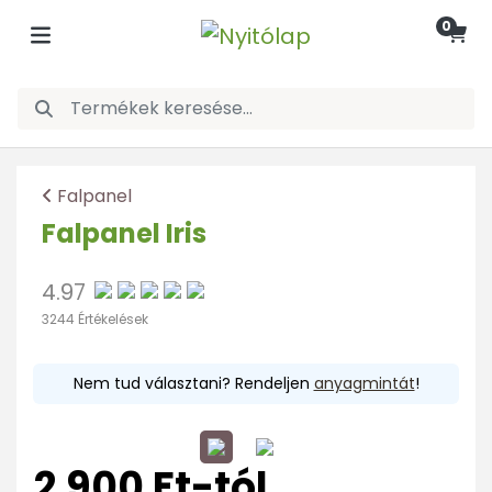
0
Falpanel
Falpanel Iris
4.97
3244 Értékelések
Nem tud választani? Rendeljen
anyagmintát
!
2.900 Ft-tól