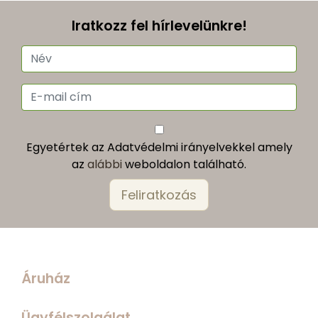
Iratkozz fel hírlevelünkre!
Egyetértek az Adatvédelmi irányelvekkel amely
az
alábbi
weboldalon található.
Áruház
Ügyfélszolgálat