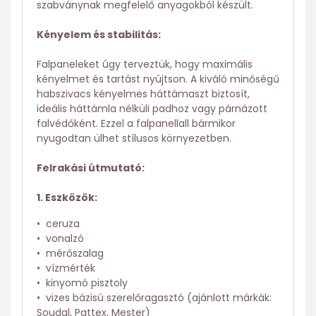
szabványnak megfelelő anyagokból készült.
Kényelem és stabilitás:
Falpaneleket úgy terveztük, hogy maximális
kényelmet és tartást nyújtson. A kiváló minőségű
habszivacs kényelmes háttámaszt biztosít,
ideális háttámla nélküli padhoz vagy párnázott
falvédőként. Ezzel a falpanellall bármikor
nyugodtan ülhet stílusos környezetben.
Felrakási útmutató:
1. Eszközök:
• ceruza
• vonalzó
• mérőszalag
• vízmérték
• kinyomó pisztoly
• vizes bázisú szerelőragasztó (ajánlott márkák:
Soudal, Pattex, Mester)