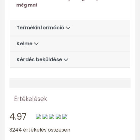
még ma!
Termékinformáció
Kelme
Kérdés beküldése
Értékelések
4.97
3244 értékelés összesen