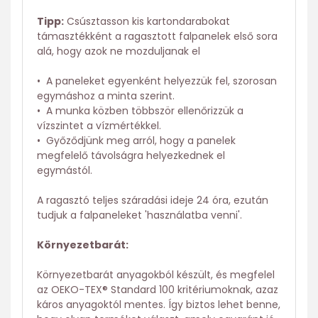
Tipp:
Csúsztasson kis kartondarabokat
támasztékként a ragasztott falpanelek első sora
alá, hogy azok ne mozduljanak el
• A paneleket egyenként helyezzük fel, szorosan
egymáshoz a minta szerint.
• A munka közben többször ellenőrizzük a
vízszintet a vízmértékkel.
• Győződjünk meg arról, hogy a panelek
megfelelő távolságra helyezkednek el
egymástól.
A ragasztó teljes száradási ideje 24 óra, ezután
tudjuk a falpaneleket 'használatba venni'.
Környezetbarát:
Környezetbarát anyagokból készült, és megfelel
az OEKO-TEX® Standard 100 kritériumoknak, azaz
káros anyagoktól mentes. Így biztos lehet benne,