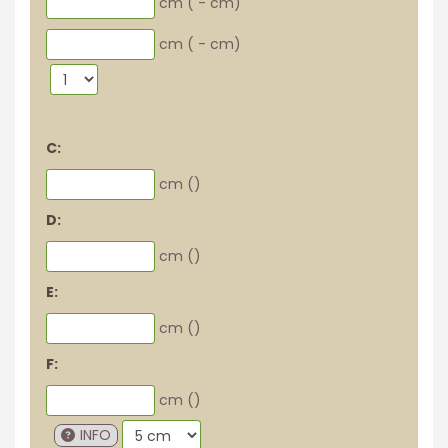
cm (
-
cm)
cm (
-
cm)
C:
cm (
)
D:
cm (
)
E:
cm (
)
F:
cm (
)
INFO