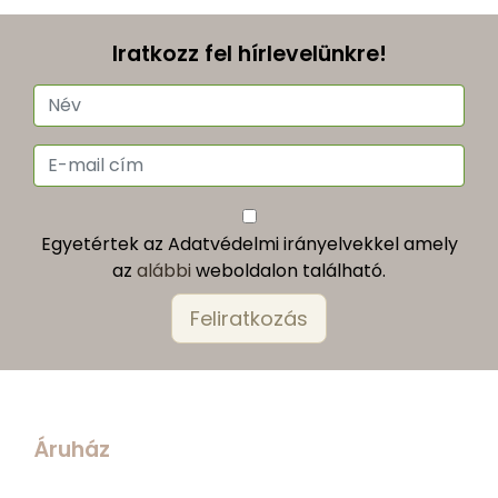
Iratkozz fel hírlevelünkre!
Egyetértek az Adatvédelmi irányelvekkel amely
az
alábbi
weboldalon található.
Áruház