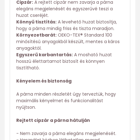
Cipzár:
A rejtett cipzár nem zavarja a párna
elegáns megjelenését és egyszerűvé teszi a
huzat cseréjét.
Könnyű tisztítás:
A levehető huzat biztosítja,
hogy a párna mindig friss és tiszta maradjon.
Környezetbarát:
OEKO-TEX® Standard 100
minősítésű anyagokból készült, mentes a káros
anyagoktól.
Egyszerű karbantartás:
A mosható huzat
hosszú élettartamot biztosít és könnyen
tisztítható.
Kényelem és biztonság
A párna minden részletét úgy terveztük, hogy
maximális kényelmet és funkcionalitást
nyújtson.
Rejtett cipzár a párna hátulján
- Nem zavarja a párna elegáns megjelenését.