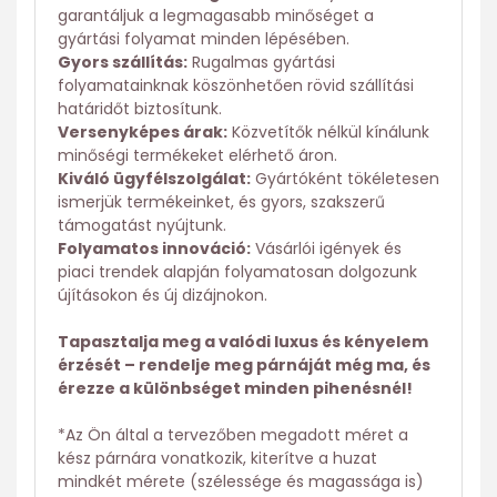
garantáljuk a legmagasabb minőséget a
gyártási folyamat minden lépésében.
Gyors szállítás:
Rugalmas gyártási
folyamatainknak köszönhetően rövid szállítási
határidőt biztosítunk.
Versenyképes árak:
Közvetítők nélkül kínálunk
minőségi termékeket elérhető áron.
Kiváló ügyfélszolgálat:
Gyártóként tökéletesen
ismerjük termékeinket, és gyors, szakszerű
támogatást nyújtunk.
Folyamatos innováció:
Vásárlói igények és
piaci trendek alapján folyamatosan dolgozunk
újításokon és új dizájnokon.
Tapasztalja meg a valódi luxus és kényelem
érzését – rendelje meg párnáját még ma, és
érezze a különbséget minden pihenésnél!
*Az Ön által a tervezőben megadott méret a
kész párnára vonatkozik, kiterítve a huzat
mindkét mérete (szélessége és magassága is)