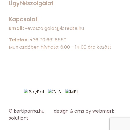
Ügyfélszolgálat
Kapcsolat
Email:
vevoszolgalat@icreate.hu
Telefon:
+
36 70 661 8550
Munkaidőben hívható: 6.00 – 14.00 óra között
© kertiparna.hu design & cms by
webmark
solutions