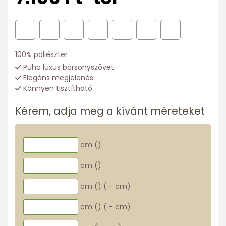
100% poliészter
Puha luxus bársonyszövet
Elegáns megjelenés
Könnyen tisztítható
Kérem, adja meg a kívánt méreteket
cm (
)
cm (
)
cm (
)
(
-
cm)
cm (
)
(
-
cm)