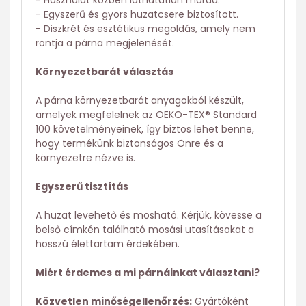
- Használat közben láthatatlan marad.
- Egyszerű és gyors huzatcsere biztosított.
- Diszkrét és esztétikus megoldás, amely nem
rontja a párna megjelenését.
Környezetbarát választás
A párna környezetbarát anyagokból készült,
amelyek megfelelnek az OEKO-TEX® Standard
100 követelményeinek, így biztos lehet benne,
hogy termékünk biztonságos Önre és a
környezetre nézve is.
Egyszerű tisztítás
A huzat levehető és mosható. Kérjük, kövesse a
belső címkén található mosási utasításokat a
hosszú élettartam érdekében.
Miért érdemes a mi párnáinkat választani?
Közvetlen minőségellenőrzés:
Gyártóként