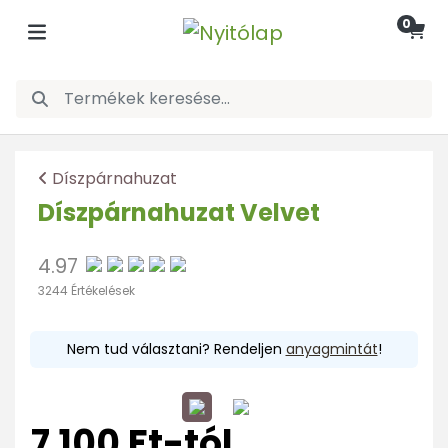
0
Díszpárnahuzat
Díszpárnahuzat Velvet
4.97
3244 Értékelések
Nem tud választani? Rendeljen
anyagmintát
!
7.100 Ft-tól