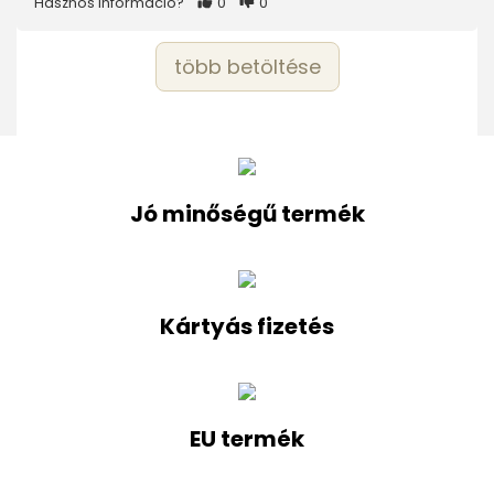
Hasznos információ?
0
0
több betöltése
Jó minőségű termék
Kártyás fizetés
EU termék