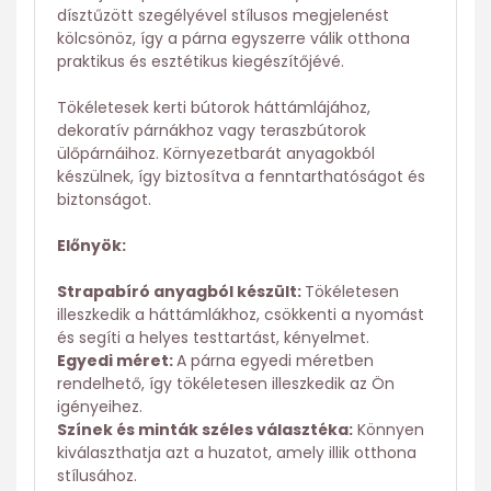
dísztűzött szegélyével stílusos megjelenést
kölcsönöz, így a párna egyszerre válik otthona
praktikus és esztétikus kiegészítőjévé.
Tökéletesek kerti bútorok háttámlájához,
dekoratív párnákhoz vagy teraszbútorok
ülőpárnáihoz. Környezetbarát anyagokból
készülnek, így biztosítva a fenntarthatóságot és
biztonságot.
Előnyök:
Strapabíró anyagból készült:
Tökéletesen
illeszkedik a háttámlákhoz, csökkenti a nyomást
és segíti a helyes testtartást, kényelmet.
Egyedi méret:
A párna egyedi méretben
rendelhető, így tökéletesen illeszkedik az Ön
igényeihez.
Színek és minták széles választéka:
Könnyen
kiválaszthatja azt a huzatot, amely illik otthona
stílusához.