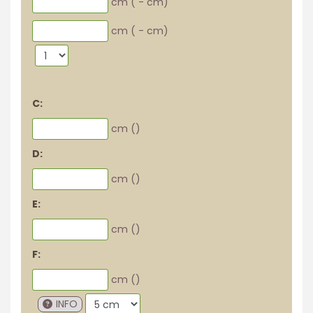
cm (
-
cm)
cm (
-
cm)
C:
cm (
)
D:
cm (
)
E:
cm (
)
F:
cm (
)
INFO