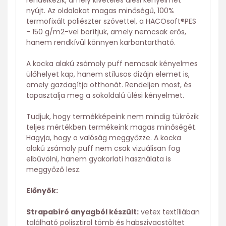
rendelkezik, amely kivételes ülési kényelmet
nyújt. Az oldalakat magas minőségű, 100%
termofixált poliészter szövettel, a HACOsoft®PES
- 150 g/m2-vel borítjuk, amely nemcsak erős,
hanem rendkívül könnyen karbantartható.
A kocka alakú zsámoly puff nemcsak kényelmes
ülőhelyet kap, hanem stílusos dizájn elemet is,
amely gazdagítja otthonát. Rendeljen most, és
tapasztalja meg a sokoldalú ülési kényelmet.
Tudjuk, hogy termékképeink nem mindig tükrözik
teljes mértékben termékeink magas minőségét.
Hagyja, hogy a valóság meggyőzze. A kocka
alakú zsámoly puff nem csak vizuálisan fog
elbűvölni, hanem gyakorlati használata is
meggyőző lesz.
Előnyök:
Strapabíró anyagból készült:
vetex textíliában
található polisztirol tömb és habszivacstöltet