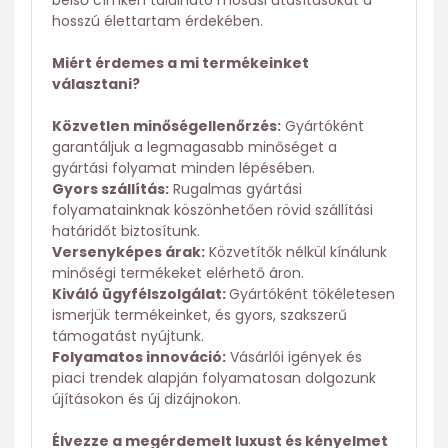
belső címkén található mosási utasításokat a
hosszú élettartam érdekében.
Miért érdemes a mi termékeinket
választani?
Közvetlen minőségellenőrzés:
Gyártóként
garantáljuk a legmagasabb minőséget a
gyártási folyamat minden lépésében.
Gyors szállítás:
Rugalmas gyártási
folyamatainknak köszönhetően rövid szállítási
határidőt biztosítunk.
Versenyképes árak:
Közvetítők nélkül kínálunk
minőségi termékeket elérhető áron.
Kiváló ügyfélszolgálat:
Gyártóként tökéletesen
ismerjük termékeinket, és gyors, szakszerű
támogatást nyújtunk.
Folyamatos innováció:
Vásárlói igények és
piaci trendek alapján folyamatosan dolgozunk
újításokon és új dizájnokon.
Élvezze a megérdemelt luxust és kényelmet