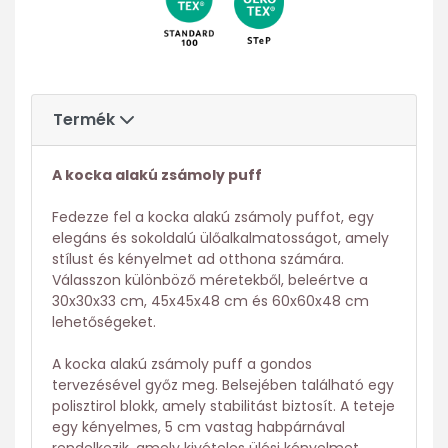
Termék
A kocka alakú zsámoly puff
Fedezze fel a kocka alakú zsámoly puffot, egy
elegáns és sokoldalú ülőalkalmatosságot, amely
stílust és kényelmet ad otthona számára.
Válasszon különböző méretekből, beleértve a
30x30x33 cm, 45x45x48 cm és 60x60x48 cm
lehetőségeket.
A kocka alakú zsámoly puff a gondos
tervezésével győz meg. Belsejében található egy
polisztirol blokk, amely stabilitást biztosít. A teteje
egy kényelmes, 5 cm vastag habpárnával