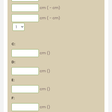
cm (
-
cm)
cm (
-
cm)
C:
cm (
)
D:
cm (
)
E:
cm (
)
F:
cm (
)