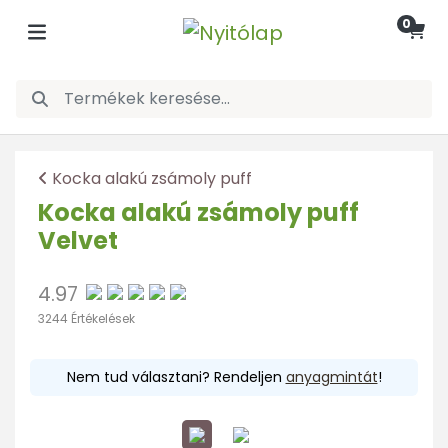
0
Kocka alakú zsámoly puff
Kocka alakú zsámoly puff
Velvet
4.97
3244 Értékelések
Nem tud választani? Rendeljen
anyagmintát
!