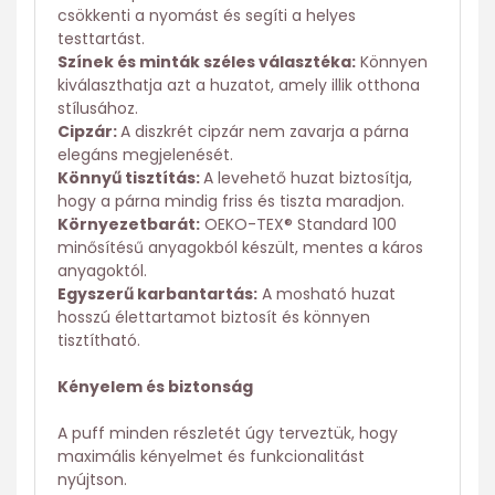
csökkenti a nyomást és segíti a helyes
testtartást.
Színek és minták széles választéka:
Könnyen
kiválaszthatja azt a huzatot, amely illik otthona
stílusához.
Cipzár:
A diszkrét cipzár nem zavarja a párna
elegáns megjelenését.
Könnyű tisztítás:
A levehető huzat biztosítja,
hogy a párna mindig friss és tiszta maradjon.
Környezetbarát:
OEKO-TEX® Standard 100
minősítésű anyagokból készült, mentes a káros
anyagoktól.
Egyszerű karbantartás:
A mosható huzat
hosszú élettartamot biztosít és könnyen
tisztítható.
Kényelem és biztonság
A puff minden részletét úgy terveztük, hogy
maximális kényelmet és funkcionalitást
nyújtson.