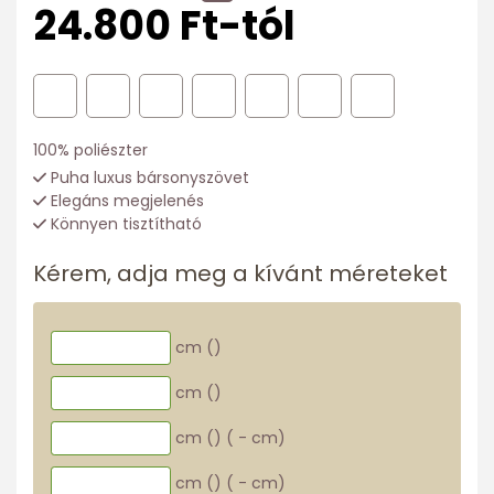
24.800 Ft-tól
100% poliészter
Puha luxus bársonyszövet
Elegáns megjelenés
Könnyen tisztítható
Kérem, adja meg a kívánt méreteket
cm (
)
cm (
)
cm (
)
(
-
cm)
cm (
)
(
-
cm)