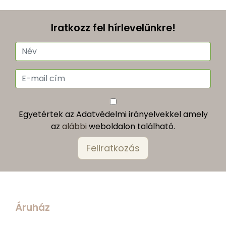
Iratkozz fel hírlevelünkre!
Egyetértek az Adatvédelmi irányelvekkel amely
az
alábbi
weboldalon található.
Áruház