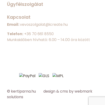
Ügyfélszolgálat
Kapcsolat
Email:
vevoszolgalat@icreate.hu
Telefon:
+
36 70 661 8550
Munkaidőben hívható: 6.00 – 14.00 óra között
© kertiparna.hu design & cms by
webmark
solutions