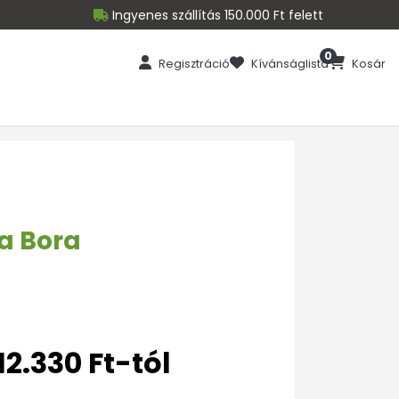
Ingyenes szállítás 150.000 Ft felett
0
Regisztráció
Kívánságlista
Kosár
a Bora
12.330 Ft-tól