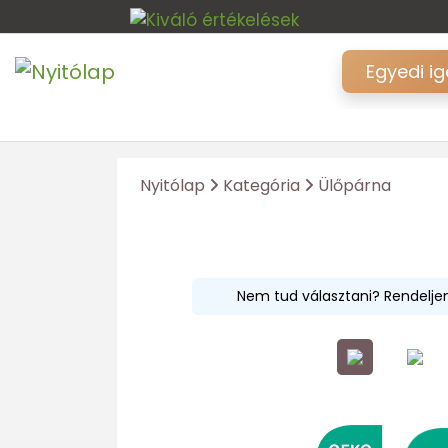
Egyedi i
Nyitólap
Kategória
Ülőpárna
SALE
10%
Nem tud választani? Rendelj