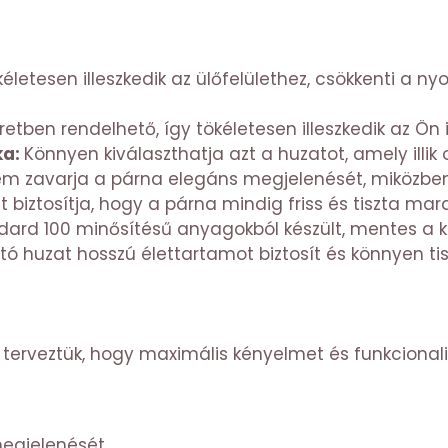
életesen illeszkedik az ülőfelülethez, csökkenti a ny
tben rendelhető, így tökéletesen illeszkedik az Ön 
ka:
Könnyen kiválaszthatja azt a huzatot, amely illik 
em zavarja a párna elegáns megjelenését, miközben 
 biztosítja, hogy a párna mindig friss és tiszta mar
ard 100 minősítésű anyagokból készült, mentes a k
 huzat hosszú élettartamot biztosít és könnyen tis
terveztük, hogy maximális kényelmet és funkcionali
egjelenését.