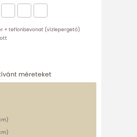
er + teflonbevonat (vízlepergető)
ott
kívánt méreteket
cm)
cm)