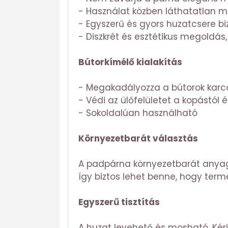
- Használat közben láthatatlan m
- Egyszerű és gyors huzatcsere biz
- Diszkrét és esztétikus megoldá
Bútorkímélő kialakítás
- Megakadályozza a bútorok karc
- Védi az ülőfelületet a kopástól 
- Sokoldalúan használható
Környezetbarát választás
A padpárna környezetbarát anyag
így biztos lehet benne, hogy term
Egyszerű tisztítás
A huzat levehető és mosható. Kér