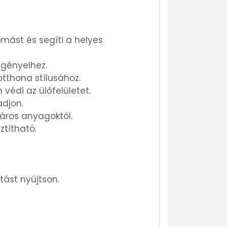
omást és segíti a helyes
igényeihez.
otthona stílusához.
védi az ülőfelületet.
adjon.
áros anyagoktól.
ztítható.
tást nyújtson.