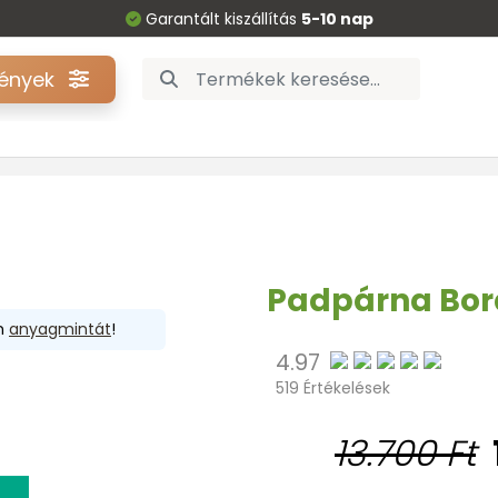
Garantált kiszállítás
5-10 nap
gények
Padpárna Bor
en
anyagmintát
!
4.97
519 Értékelések
13.700 Ft
SALE
10%