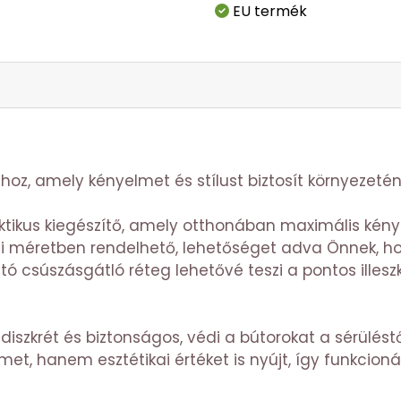
EU termék
oz, amely kényelmet és stílust biztosít környezetén
ktikus kiegészítő, amely otthonában maximális kénye
i méretben rendelhető, lehetőséget adva Önnek, h
tható csúszásgátló réteg lehetővé teszi a pontos ill
 diszkrét és biztonságos, védi a bútorokat a sérülést
et, hanem esztétikai értéket is nyújt, így funkcioná