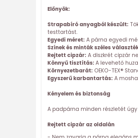
Előnyök:
Strapabíró anyagból készült:
Tök
testtartást.
Egyedi méret:
A párna egyedi mére
Színek és minták széles választé
Rejtett cipzár:
A diszkrét cipzár n
Könnyű tisztítás:
A levehető huzat
Környezetbarát:
OEKO-TEX® Stand
Egyszerű karbantartás:
A mosható
Kényelem és biztonság
A padpárna minden részletét úgy 
Rejtett cipzár az oldalán
- Nem zavarja a párna elegáns m