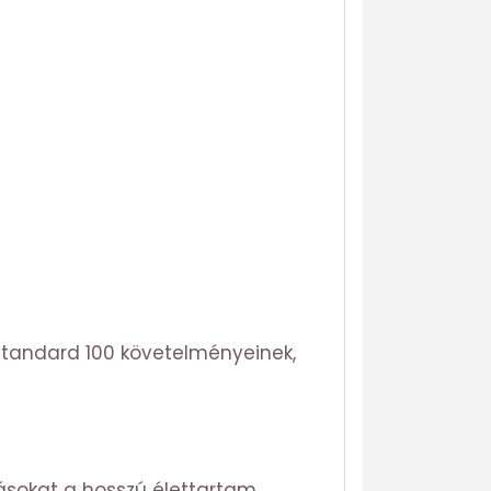
Standard 100 követelményeinek,
tásokat a hosszú élettartam