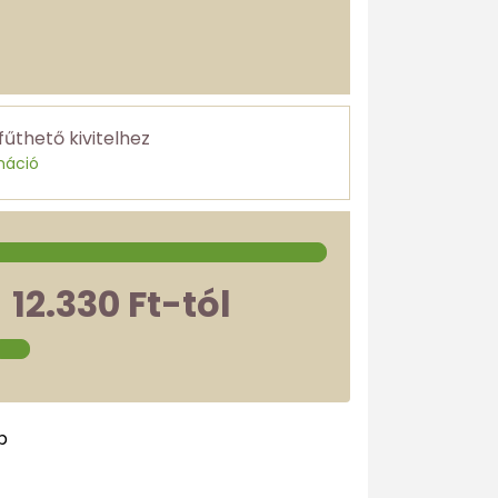
fűthető kivitelhez
máció
12.330 Ft-tól
p