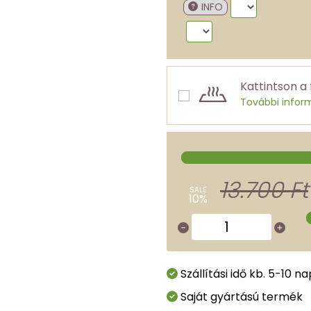
INFO
Kattintson a 
További infor
13.700 Ft
SALE
10%
Szállítási idő kb. 5-10 na
Saját gyártású termék