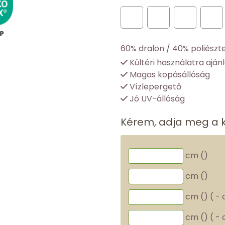
60% dralon / 40% poliészt
Kültéri használatra ajánl
Magas kopásállóság
Vízlepergető
Jó UV-állóság
Kérem, adja meg a 
cm (
)
cm (
)
cm (
)
(
-
cm (
)
(
-