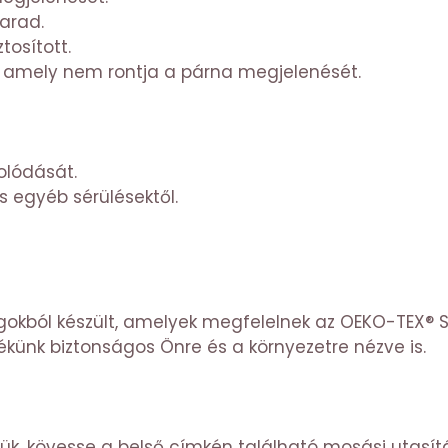
arad.
tosított.
s, amely nem rontja a párna megjelenését.
olódását.
és egyéb sérülésektől.
okból készült, amelyek megfelelnek az OEKO-TEX® 
ékünk biztonságos Önre és a környezetre nézve is.
jük, kövesse a belső címkén található mosási utasí