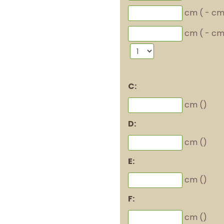
cm (
-
cm
cm (
-
cm
C:
cm (
)
D:
cm (
)
E:
cm (
)
F:
cm (
)