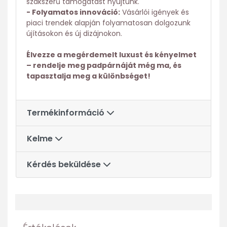
szakszerű támogatást nyújtunk.
- Folyamatos innováció:
Vásárlói igények és
piaci trendek alapján folyamatosan dolgozunk
újításokon és új dizájnokon.
Élvezze a megérdemelt luxust és kényelmet
– rendelje meg padpárnáját még ma, és
tapasztalja meg a különbséget!
Termékinformáció
Kelme
Kérdés beküldése