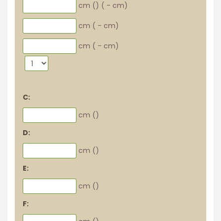
cm (
)
(
-
cm)
cm (
-
cm)
cm (
-
cm)
C:
cm (
)
D:
cm (
)
E:
cm (
)
F: