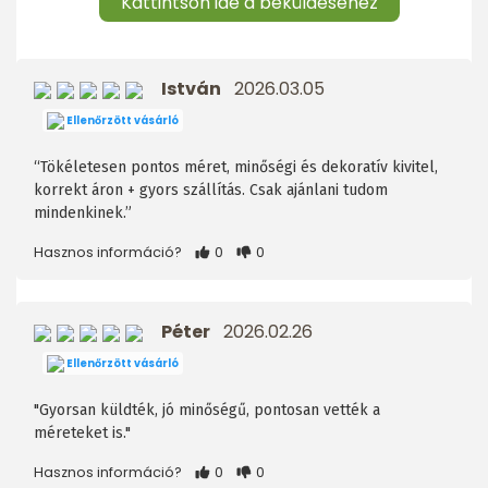
Kattintson ide a beküldésehez
István
2026.03.05
Ellenőrzött vásárló
“Tökéletesen pontos méret, minőségi és dekoratív kivitel,
korrekt áron + gyors szállítás. Csak ajánlani tudom
mindenkinek.”
Hasznos információ?
0
0
Péter
2026.02.26
Ellenőrzött vásárló
"Gyorsan küldték, jó minőségű, pontosan vették a
méreteket is."
Hasznos információ?
0
0