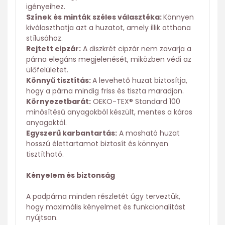
igényeihez.
Színek és minták széles választéka:
Könnyen
kiválaszthatja azt a huzatot, amely illik otthona
stílusához.
Rejtett cipzár:
A diszkrét cipzár nem zavarja a
párna elegáns megjelenését, miközben védi az
ülőfelületet.
Könnyű tisztítás:
A levehető huzat biztosítja,
hogy a párna mindig friss és tiszta maradjon.
Környezetbarát:
OEKO-TEX® Standard 100
minősítésű anyagokból készült, mentes a káros
anyagoktól.
Egyszerű karbantartás:
A mosható huzat
hosszú élettartamot biztosít és könnyen
tisztítható.
Kényelem és biztonság
A padpárna minden részletét úgy terveztük,
hogy maximális kényelmet és funkcionalitást
nyújtson.