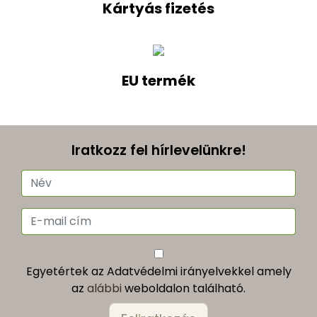
Kártyás fizetés
EU termék
Iratkozz fel hírlevelünkre!
Egyetértek az Adatvédelmi irányelvekkel amely
az
alábbi
weboldalon található.