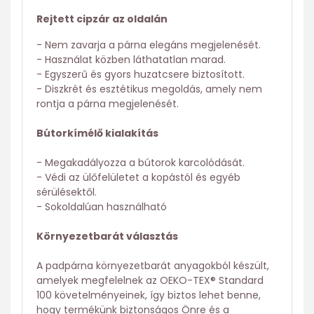
Rejtett cipzár az oldalán
- Nem zavarja a párna elegáns megjelenését.
- Használat közben láthatatlan marad.
- Egyszerű és gyors huzatcsere biztosított.
- Diszkrét és esztétikus megoldás, amely nem
rontja a párna megjelenését.
Bútorkímélő kialakítás
- Megakadályozza a bútorok karcolódását.
- Védi az ülőfelületet a kopástól és egyéb
sérülésektől.
- Sokoldalúan használható
Környezetbarát választás
A padpárna környezetbarát anyagokból készült,
amelyek megfelelnek az OEKO-TEX® Standard
100 követelményeinek, így biztos lehet benne,
hogy termékünk biztonságos Önre és a