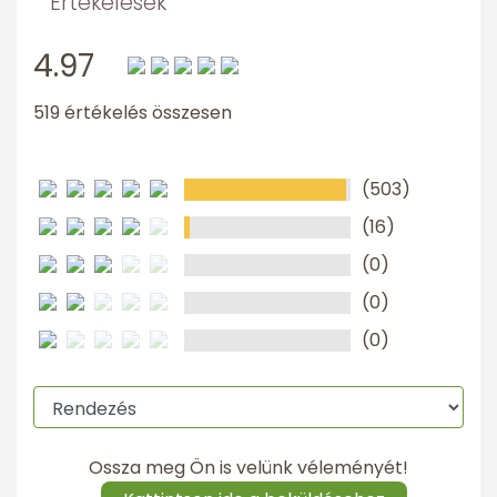
Értékelések
4.97
519 értékelés összesen
(503)
(16)
(0)
(0)
(0)
Ossza meg Ön is velünk véleményét!