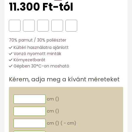
11.300 Ft-tól
70% pamut / 30% poliészter
Kültéri használatra ajánlott
Vonzó nyomott minták
Környezetbarát
Gépben 30°C-on mosható
Kérem, adja meg a kívánt méreteket
cm (
)
cm (
)
cm (
)
(
-
cm)