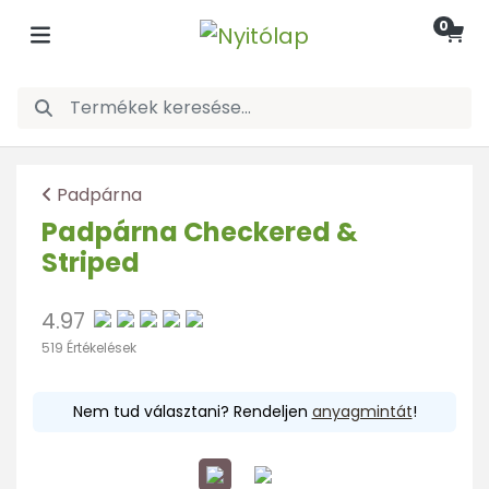
0
Padpárna
Padpárna Checkered &
Striped
4.97
519 Értékelések
Nem tud választani? Rendeljen
anyagmintát
!