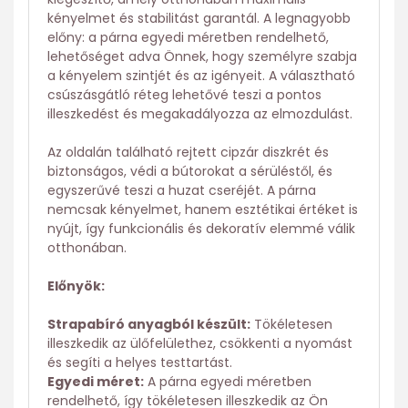
kényelmet és stabilitást garantál. A legnagyobb
előny: a párna egyedi méretben rendelhető,
lehetőséget adva Önnek, hogy személyre szabja
a kényelem szintjét és az igényeit. A választható
csúszásgátló réteg lehetővé teszi a pontos
illeszkedést és megakadályozza az elmozdulást.
Az oldalán található rejtett cipzár diszkrét és
biztonságos, védi a bútorokat a sérüléstől, és
egyszerűvé teszi a huzat cseréjét. A párna
nemcsak kényelmet, hanem esztétikai értéket is
nyújt, így funkcionális és dekoratív elemmé válik
otthonában.
Előnyök:
Strapabíró anyagból készült:
Tökéletesen
illeszkedik az ülőfelülethez, csökkenti a nyomást
és segíti a helyes testtartást.
Egyedi méret:
A párna egyedi méretben
rendelhető, így tökéletesen illeszkedik az Ön