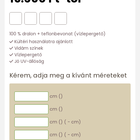
100 % dralon + teflonbevonat (vízlepergető)
Kültéri használatra ajánlott
Vidám színek
Vízlepergető
Jó UV-állóság
Kérem, adja meg a kívánt méreteket
cm (
)
cm (
)
cm (
)
(
-
cm)
cm (
)
(
-
cm)