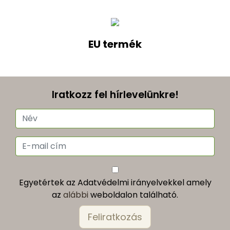
EU termék
Iratkozz fel hírlevelünkre!
Egyetértek az Adatvédelmi irányelvekkel amely
az
alábbi
weboldalon található.