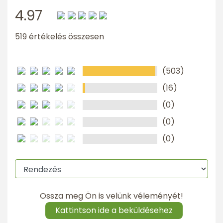
4.97
519 értékelés összesen
(503)
(16)
(0)
(0)
(0)
Ossza meg Ön is velünk véleményét!
Kattintson ide a beküldésehez