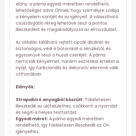
előny: a párna egyedi méretben rendelhető,
lehetőséget adva Önnek, hogy személyre szabja
a kényelem szintjét és az igényeit. A választható
csúszásgátló réteg lehetővé teszi a pontos
illeszkedést és megakadályozza az elmozdulást.
Az oldalán található rejtett cipzár diszkrét és
biztonságos, védi a bútorokat a sérüléstől, és
egyszerűvé teszi a huzat cseréjét. A párna
nemcsak kényelmet, hanem esztétikai értéket is
nyújt, így funkcionális és dekoratív elemmé válik
otthonában.
Előnyök:
Strapabíró anyagból készült:
Tökéletesen
illeszkedik az ülőfelülethez, csökkenti a nyomást
és segíti a helyes testtartást.
Egyedi méret:
A párna egyedi méretben
rendelhető, így tökéletesen illeszkedik az Ön
igényeihez.