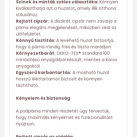
Színek és minták széles választéka:
Könnyen
kiválaszthatja azt a huzatot, amely illik otthona
stílusához.
Rejtett cipzár:
A diszkrét cipzár nem zavarja a
párna elegáns megjelenését, miközben védi az
ülőfelületet.
Könnyű tisztítás:
A levehető huzat biztosítja,
hogy a párna mindig friss és tiszta maradjon.
Környezetbarát:
OEKO-TEX® Standard 100
minősítésű anyagokból készült, mentes a káros
anyagoktól.
Egyszerű karbantartás:
A mosható huzat
hosszú élettartamot biztosít és könnyen
tisztítható.
Kényelem és biztonság
A padpárna minden részletét úgy terveztük,
hogy maximális kényelmet és funkcionalitást
nyújtson.
Rejtett cipzár az oldalán