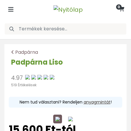
0
Padpárna
Padpárna Liso
4.97
519 Értékelések
Nem tud választani? Rendeljen
anyagmintát
!
15.600 Ft-tól