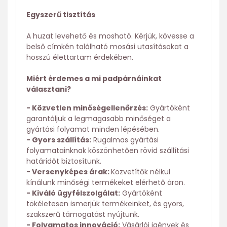
Egyszerű tisztítás
A huzat levehető és mosható. Kérjük, kövesse a
belső címkén található mosási utasításokat a
hosszú élettartam érdekében.
Miért érdemes a mi padpárnáinkat
választani?
- Közvetlen minőségellenőrzés:
Gyártóként
garantáljuk a legmagasabb minőséget a
gyártási folyamat minden lépésében.
- Gyors szállítás:
Rugalmas gyártási
folyamatainknak köszönhetően rövid szállítási
határidőt biztosítunk.
- Versenyképes árak:
Közvetítők nélkül
kínálunk minőségi termékeket elérhető áron.
- Kiváló ügyfélszolgálat:
Gyártóként
tökéletesen ismerjük termékeinket, és gyors,
szakszerű támogatást nyújtunk.
- Folyamatos innováció:
Vásárlói igények és