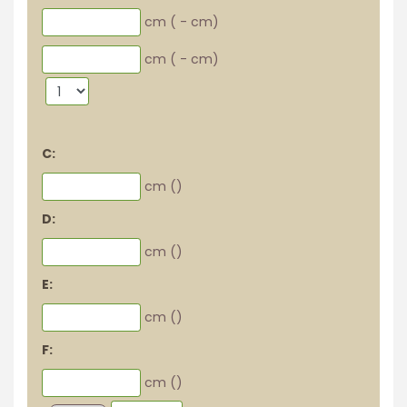
cm (
-
cm)
cm (
-
cm)
C:
cm (
)
D:
cm (
)
E:
cm (
)
F:
cm (
)