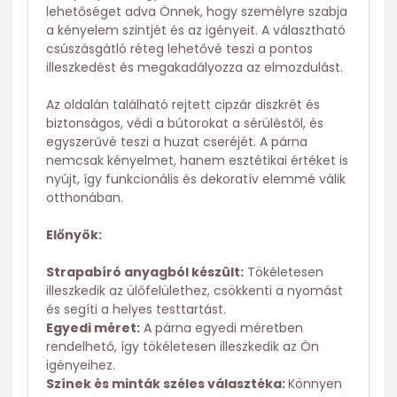
lehetőséget adva Önnek, hogy személyre szabja
a kényelem szintjét és az igényeit. A választható
csúszásgátló réteg lehetővé teszi a pontos
illeszkedést és megakadályozza az elmozdulást.
Az oldalán található rejtett cipzár diszkrét és
biztonságos, védi a bútorokat a sérüléstől, és
egyszerűvé teszi a huzat cseréjét. A párna
nemcsak kényelmet, hanem esztétikai értéket is
nyújt, így funkcionális és dekoratív elemmé válik
otthonában.
Előnyök:
Strapabíró anyagból készült:
Tökéletesen
illeszkedik az ülőfelülethez, csökkenti a nyomást
és segíti a helyes testtartást.
Egyedi méret:
A párna egyedi méretben
rendelhető, így tökéletesen illeszkedik az Ön
igényeihez.
Színek és minták széles választéka:
Könnyen