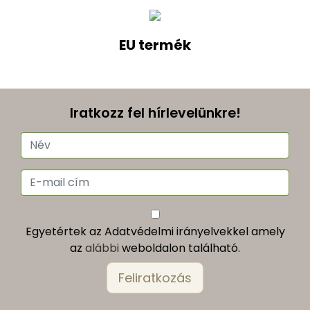
EU termék
Iratkozz fel hírlevelünkre!
Egyetértek az Adatvédelmi irányelvekkel amely
az
alábbi
weboldalon található.