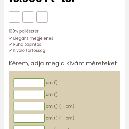
100% poliészter
Elegáns megjelenés
Puha tapintás
Kiváló tartósság
Kérem, adja meg a kívánt méreteket
cm (
)
cm (
)
cm (
)
(
-
cm)
cm (
)
(
-
cm)