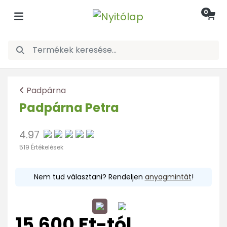
0
Padpárna
Padpárna Petra
4.97
519 Értékelések
Nem tud választani? Rendeljen
anyagmintát
!
15.600 Ft-tól