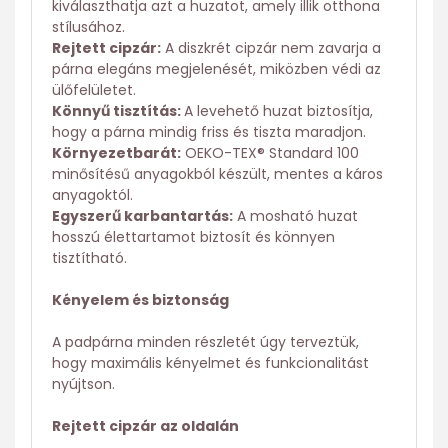
kiválaszthatja azt a huzatot, amely illik otthona
stílusához.
Rejtett cipzár:
A diszkrét cipzár nem zavarja a
párna elegáns megjelenését, miközben védi az
ülőfelületet.
Könnyű tisztítás:
A levehető huzat biztosítja,
hogy a párna mindig friss és tiszta maradjon.
Környezetbarát:
OEKO-TEX® Standard 100
minősítésű anyagokból készült, mentes a káros
anyagoktól.
Egyszerű karbantartás:
A mosható huzat
hosszú élettartamot biztosít és könnyen
tisztítható.
Kényelem és biztonság
A padpárna minden részletét úgy terveztük,
hogy maximális kényelmet és funkcionalitást
nyújtson.
Rejtett cipzár az oldalán