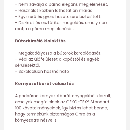
- Nem zavarja a párna elegáns megjelenését.
- Használat közben láthatatlan marad.
- Egyszerű és gyors huzatcsere biztosított.
- Diszkrét és esztétikus megoldás, amely nem
rontja a párna megjelenését.
Bútorkímélő kialakítás
- Megakadályozza a bútorok karcolódását.
- Védi az ülőfelületet a kopástól és egyéb
sérülésektől.
- Sokoldalúan használható
Környezetbarát választás
A padpárna környezetbarát anyagokból készült,
amelyek megfelelnek az OEKO-TEX® Standard
100 követelményeinek, így biztos lehet benne,
hogy termékünk biztonságos Önre és a
környezetre nézve is.