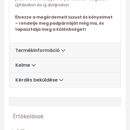
újításokon és új dizájnokon.
Élvezze a megérdemelt luxust és kényelmet
– rendelje meg padpárnáját még ma, és
tapasztalja meg a különbséget!
Termékinformáció
Kelme
Kérdés beküldése
Értékelések