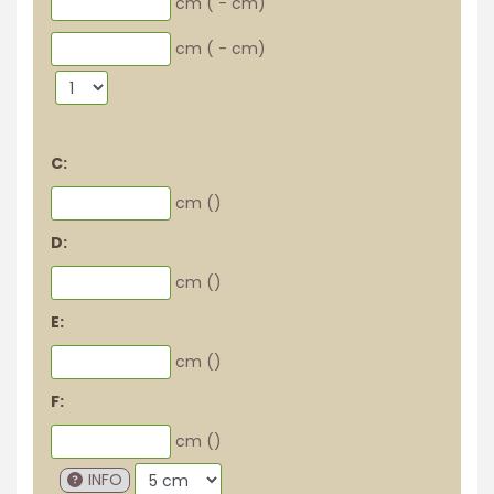
cm (
-
cm)
cm (
-
cm)
C:
cm (
)
D:
cm (
)
E:
cm (
)
F:
cm (
)
INFO