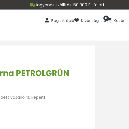
Ingyenes szállítás 150.000 Ft felett
0
Regisztráció
Kívánságlista
Kosár
árna PETROLGRÜN
ett vásárlóink képeit!