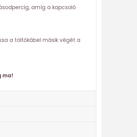
ásodpercig, amíg a kapcsoló
ssa a töltőkábel másik végét a
g ma!