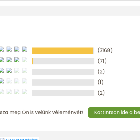
(3168)
(71)
(2)
(1)
(2)
sza meg Ön is velünk véleményét!
Kattintson ide a b