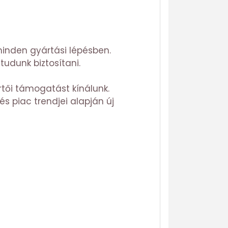
inden gyártási lépésben.
udunk biztosítani.
rtői támogatást kínálunk.
s piac trendjei alapján új