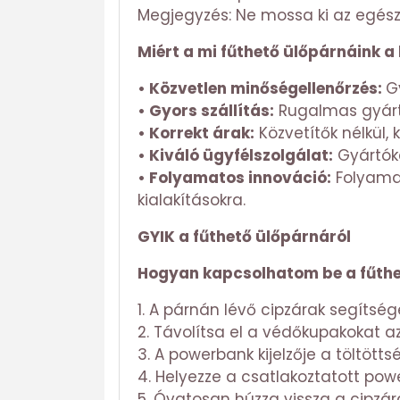
Megjegyzés: Ne mossa ki az egés
Miért a mi fűthető ülőpárnáink a
• Közvetlen minőségellenőrzés:
G
• Gyors szállítás:
Rugalmas gyártá
• Korrekt árak:
Közvetítők nélkül,
• Kiváló ügyfélszolgálat:
Gyártóké
• Folyamatos innováció:
Folyamat
kialakításokra.
GYIK a fűthető ülőpárnáról
Hogyan kapcsolhatom be a fűthe
1. A párnán lévő cipzárak segítsé
2. Távolítsa el a védőkupakokat a
3. A powerbank kijelzője a töltött
4. Helyezze a csatlakoztatott pow
5. Óvatosan húzza vissza a cipzár