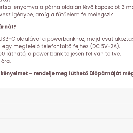
artsa lenyomva a párna oldalán lévő kapcsolót 3 m
t vesz igénybe, amíg a fűtőelem felmelegszik.
párnát?
z USB-C oldalával a powerbankhoz, majd csatlakozta
egy megfelelő telefontöltő fejhez (DC 5V-2A).
00 látható, a power bank teljesen fel van töltve.
 óra.
s kényelmet – rendelje meg fűthető ülőpárnáját mé