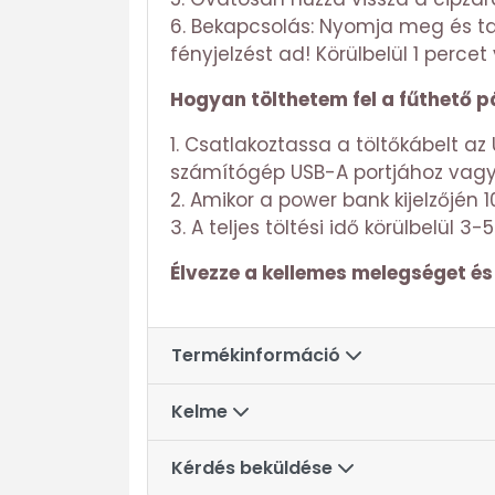
6. Bekapcsolás: Nyomja meg és t
fényjelzést ad! Körülbelül 1 perce
Hogyan tölthetem fel a fűthető 
1. Csatlakoztassa a töltőkábelt a
számítógép USB-A portjához vagy 
2. Amikor a power bank kijelzőjén 1
3. A teljes töltési idő körülbelül 3-5
Élvezze a kellemes melegséget é
Termékinformáció
Kelme
Kérdés beküldése