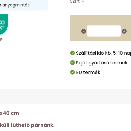
Szín:
-
en
anyagmintát
!
Szállítási idő kb. 5-10 na
Saját gyártású termék
EU termék
0x40 cm
küli fűthető párnánk.