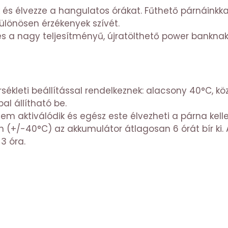
s élvezze a hangulatos órákat. Fűthető párnáinkkal
lönösen érzékenyek szívét.
 és a nagy teljesítményű, újratölthető power bank
ékleti beállítással rendelkeznek: alacsony 40°C, 
l állítható be.
 aktiválódik és egész este élvezheti a párna kel
n (+/-40°C) az akkumulátor átlagosan 6 órát bír ki
3 óra.