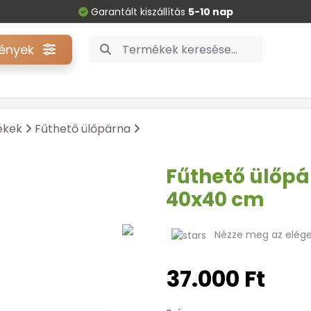
Garantált kiszállítás
5-10 nap
gények
ékek
Fűthető ülőpárna
Fűthető ülőp
40x40 cm
Nézze meg az eléged
37.000 Ft