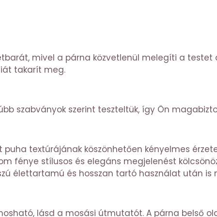
barát, mivel a párna közvetlenül melegíti a testet 
iát takarít meg.
rúbb szabványok szerint teszteltük, így Ön magabizt
et puha textúrájának köszönhetően kényelmes érzetet
om fénye stílusos és elegáns megjelenést kölcsönö
sszú élettartamú és hosszan tartó használat után is m
mosható, lásd a mosási útmutatót. A párna belső ol