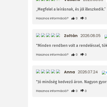
„Megfelel a leírásnak, és jól illeszkedik.”
Hasznos információ?
0
0
Zoltán
2026.08.05
"Minden rendben volt a rendeléssel, tök
Hasznos információ?
0
0
Anna
2026.07.24
E
"Jó minőség kedvező áron. Nagyon gyors 
Hasznos információ?
0
0