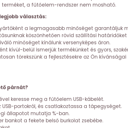
z terméket, a fűtőelem-rendszer nem mosható.
 legjobb választás:
yártóként a legmagasabb minőséget garantáljuk m
sunknak köszönhetően rövid szállítási határidőket t
 kiváló minőséget kínálunk versenyképes áron.
nt kívül-belül ismerjük termékünket és gyors, szaké
osan törekszünk a fejlesztésekre az Ön kívánságai é
tő párnát?
gével keresse meg a fűtőelem USB-kábelét.
z USB-portokról, és csatlakoztassa a tápegységet.
ségi állapotot mutatja %-ban.
er bankot a fekete belső burkolat zsebébe.
akat.