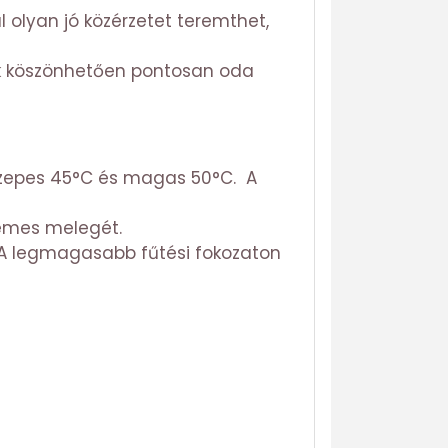
 olyan jó közérzetet teremthet,
nak köszönhetően pontosan oda
közepes 45°C és magas 50°C. A
lemes melegét.
. A legmagasabb fűtési fokozaton