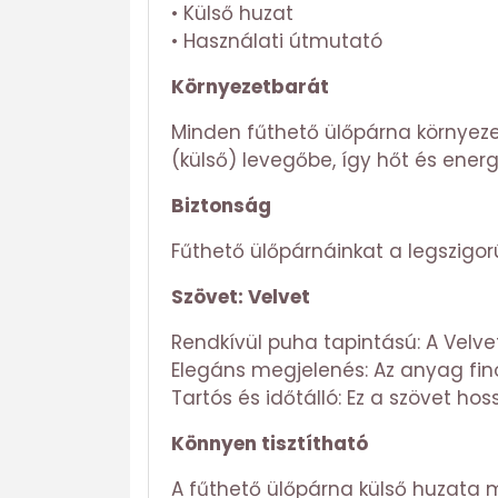
• Külső huzat
• Használati útmutató
Környezetbarát
Minden fűthető ülőpárna környezet
(külső) levegőbe, így hőt és energ
Biztonság
Fűthető ülőpárnáinkat a legszigo
Szövet: Velvet
Rendkívül puha tapintású: A Velv
Elegáns megjelenés: Az anyag fin
Tartós és időtálló: Ez a szövet ho
Könnyen tisztítható
A fűthető ülőpárna külső huzata 