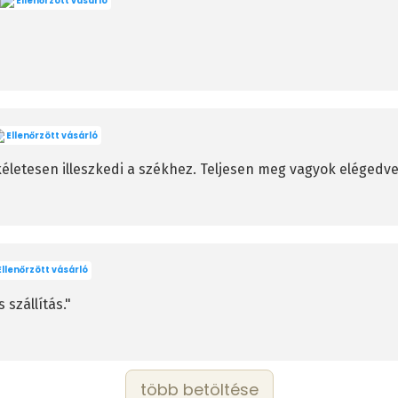
Ellenőrzött vásárló
Ellenőrzött vásárló
életesen illeszkedi a székhez. Teljesen meg vagyok elégedve
llenőrzött vásárló
szállítás."
több betöltése