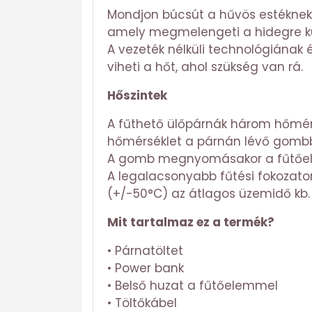
Mondjon búcsút a hűvös estéknek é
amely megmelengeti a hidegre kü
A vezeték nélküli technológiának
viheti a hőt, ahol szükség van rá.
Hőszintek
A fűthető ülőpárnák három hőmérs
hőmérséklet a párnán lévő gombba
A gomb megnyomásakor a fűtőelem
A legalacsonyabb fűtési fokozato
(+/-50°C) az átlagos üzemidő kb. 
Mit tartalmaz ez a termék?
• Párnatöltet
• Power bank
• Belső huzat a fűtőelemmel
• Töltőkábel