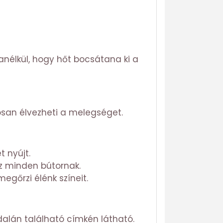
anélkül, hogy hőt bocsátana ki a
osan élvezheti a melegséget.
 nyújt.
z minden bútornak.
egőrzi élénk színeit.
dalán található címkén látható.