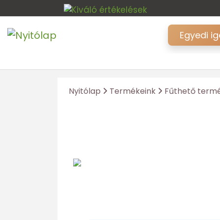
Egyedi i
Nyitólap
Termékeink
Fűthető term