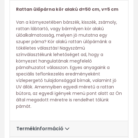
Rattan ülőpárna kör alakú d=50 cm, v=5 cm
Van a környezetében bárszék, kisszék, zsámoly,
rattan lábtartó, vagy bármilyen kör alakú
ülőalkalmatosság, melyen jó mutatna egy
szuper párna? Kör alakú rattan ülőpárnánk a
tökéletes választás! Nagyszámú
színválasztékunk lehetőséget ad, hogy a
környezet hangulatának megfelelő
párnahuzatot válasszon. Egyes anyagaink a
speciális teflonkezelés eredményeként
vízlepergető tulajdonsággal bírnak, valamint jó
UV állók. Amennyiben egyedi méretű a rattan
bútora, az egyedi igények menü pont alatt az Ön
által megadott méretre is rendelhet tőlünk
párnát.
Termékinformáció