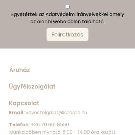
Egyetértek az Adatvédelmi irányelvekkel amely
az
alábbi
weboldalon található.
Áruház
Ügyfélszolgálat
Kapcsolat
Email:
vevoszolgalat@icreate.hu
Telefon:
+
36 70 661 8550
Munkaidőben hívható: 6.00 – 14.00 óra között