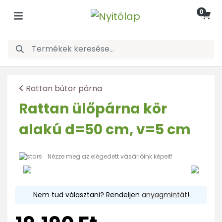
0
Rattan bútor párna
Rattan ülőpárna kör
alakú d=50 cm, v=5 cm
Nézze meg az elégedett vásárlóink képeit!
Nem tud választani? Rendeljen
anyagmintát
!