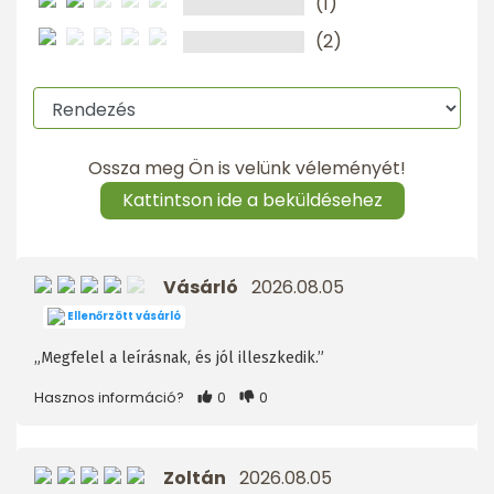
(1)
(2)
Ossza meg Ön is velünk véleményét!
Kattintson ide a beküldésehez
Vásárló
2026.08.05
Ellenőrzött vásárló
„Megfelel a leírásnak, és jól illeszkedik.”
Hasznos információ?
0
0
Zoltán
2026.08.05